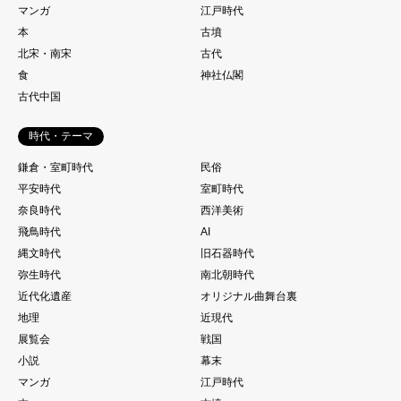
マンガ
江戸時代
本
古墳
北宋・南宋
古代
食
神社仏閣
古代中国
時代・テーマ
鎌倉・室町時代
民俗
平安時代
室町時代
奈良時代
西洋美術
飛鳥時代
AI
縄文時代
旧石器時代
弥生時代
南北朝時代
近代化遺産
オリジナル曲舞台裏
地理
近現代
展覧会
戦国
小説
幕末
マンガ
江戸時代