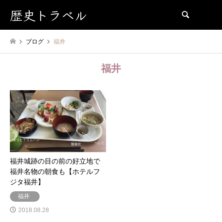
歴史トラベル
検索
ブログ
福井
福井
福井城跡の目の前の好立地で
福井名物の朝食も【ホテルフ
ジタ福井】
福井
2018.08.28