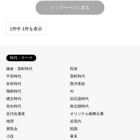
トップページに戻る
1件中 1件を表示
時代・テーマ
鎌倉・室町時代
民俗
平安時代
室町時代
奈良時代
西洋美術
飛鳥時代
AI
縄文時代
旧石器時代
弥生時代
南北朝時代
近代化遺産
オリジナル曲舞台裏
地理
近現代
展覧会
戦国
小説
幕末