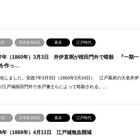
東京
日本史365日
幕末
江戸時代
7年（1860年）3月3日 井伊直弼が桜田門外で暗殺 『一期一
を作っ…
V化しました。安政7年3月3日（1860年3月24日） 江戸幕府の大老井伊
が江戸城桜田門外で水戸藩士らによって暗殺される。…
東京
日本史365日
幕末
江戸時代
4年（1868年）4月11日 江戸城無血開城