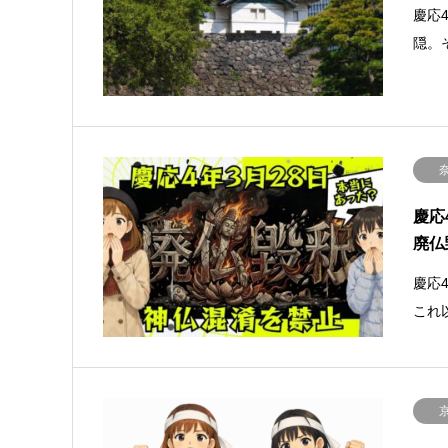
慶応
隠。
慶応
廃仏
慶応
これ