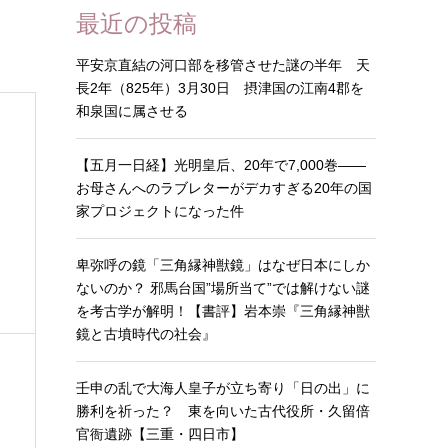
最近の投稿
平安京直結の河口部を移管させた謎の半年 天
長2年（825年）3月30日 摂津国の江南4郡を
和泉国に属させる
【五月一日経】光明皇后、20年で7,000巻——
お母さんへのラブレターがデカすぎる20年の国
家プロジェクトになった件
卑弥呼の鏡「三角縁神獣鏡」はなぜ日本にしか
ないのか？ 邪馬台国”場所当て”では解けない謎
を考古学が解明！【書評】岩本崇『三角縁神獣
鏡と古墳時代の社会』
壬申の乱で大海人皇子が立ち寄り「日の出」に
勝利を祈った？ 東を向いた古代役所・久留倍
官衙遺跡【三重・四日市】