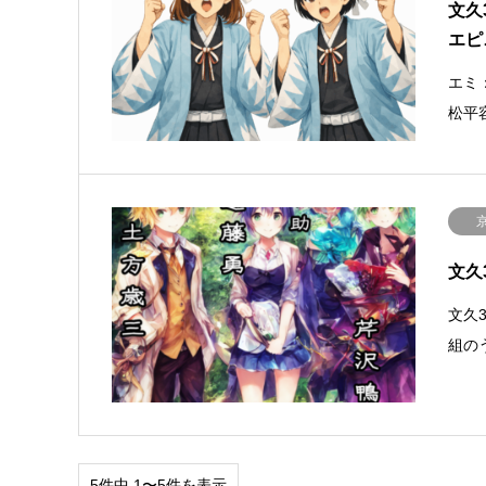
文久
エピ
エミ
松平
文久
文久
組の
5件中 1〜5件を表示