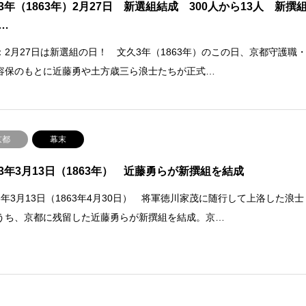
3年（1863年）2月27日 新選組結成 300人から13人 新撰
…
：2月27日は新選組の日！ 文久3年（1863年）のこの日、京都守護職
容保のもとに近藤勇や土方歳三ら浪士たちが正式…
京都
幕末
3年3月13日（1863年） 近藤勇らが新撰組を結成
3年3月13日（1863年4月30日） 将軍徳川家茂に随行して上洛した浪士
うち、京都に残留した近藤勇らが新撰組を結成。京…