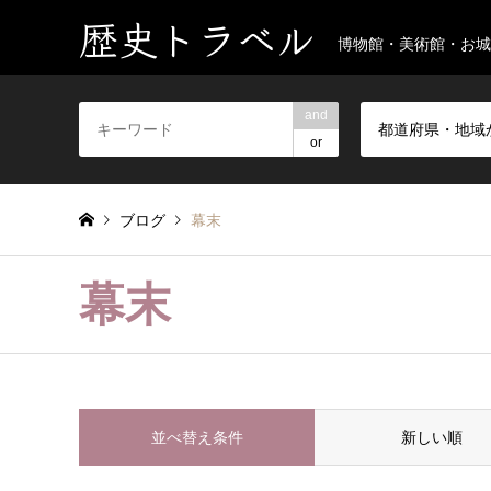
歴史トラベル
博物館・美術館・お城
and
都道府県・地域
or
ブログ
幕末
幕末
並べ替え条件
新しい順