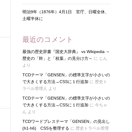
明治9年（1876年）4月1日 官庁、日曜全休、
土曜半休に
最近のコメント
最強の歴史辞書『国史大辞典』 vs Wikipedia ～
歴史の「幹」と「枝葉」の見分け方～
に
じん
より
TCDテーマ「GENSEN」の標準文字が小さいの
で大きくする方法→CSSに１行追加
に
歴史ト
ラベル管理人
より
TCDテーマ「GENSEN」の標準文字が小さいの
で大きくする方法→CSSに１行追加
に
今ちゃ
ん
より
TCDワードプレステーマ「GENSEN」の見出し
(h1-h6) CSSを整理する
に
歴史トラベル管理