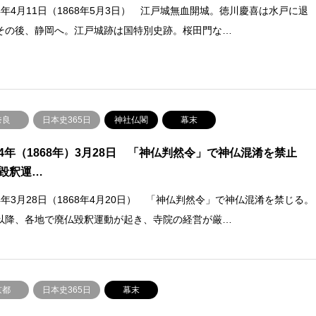
4年4月11日（1868年5月3日） 江戸城無血開城。徳川慶喜は水戸に退
その後、静岡へ。江戸城跡は国特別史跡。桜田門な…
奈良
日本史365日
神社仏閣
幕末
4年（1868年）3月28日 「神仏判然令」で神仏混淆を禁止
毀釈運…
4年3月28日（1868年4月20日） 「神仏判然令」で神仏混淆を禁じる。
以降、各地で廃仏毀釈運動が起き、寺院の経営が厳…
京都
日本史365日
幕末