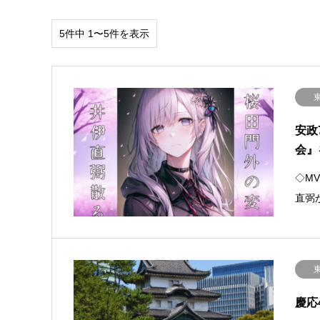
5件中 1〜5件を表示
安政
会』
◇M
直弼
慶応