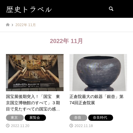
歴史トラベル
検索
2022年 11月
2022年 11月
国宝展後期突入！「国宝 東
正倉院最大の銀器「銀壺」第
京国立博物館のすべて」３期
74回正倉院展
目で見たすべての国宝の感…
東京
展覧会
奈良
奈良時代
2022.11.20
2022.11.18