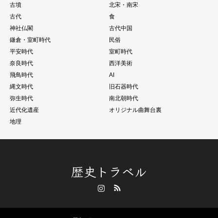
古墳
北宋・南宋
古代
食
神社仏閣
古代中国
鎌倉・室町時代
民俗
平安時代
室町時代
奈良時代
西洋美術
飛鳥時代
AI
縄文時代
旧石器時代
弥生時代
南北朝時代
近代化遺産
オリジナル曲舞台裏
地理
歴史トラベル
Instagram
RSS