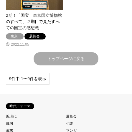
2期！「国宝 東京国立博物館
のすべて」２期目で見たすべ
ての国宝の感想戦
東京
展覧会
2022.11.05
トップページに戻る
9件中 1〜9件を表示
時代・テーマ
近現代
展覧会
戦国
小説
幕末
マンガ