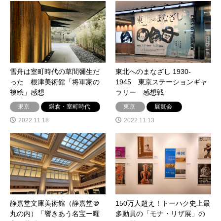
雪舟は室町時代の草間彌生だ
東北へのまなざし 1930-
った 根津美術館「将軍家の
1945 東京ステーションギャ
襖絵」感想
ラリー 感想戦
東京
鎌倉・室町時代
東京
展覧会
2022.11.18
2022.11.13
静嘉堂文庫美術館（静嘉堂＠
150万人超え！トーハク史上最
丸の内）「響きあう名宝ー曜
多動員の「モナ・リザ展」の