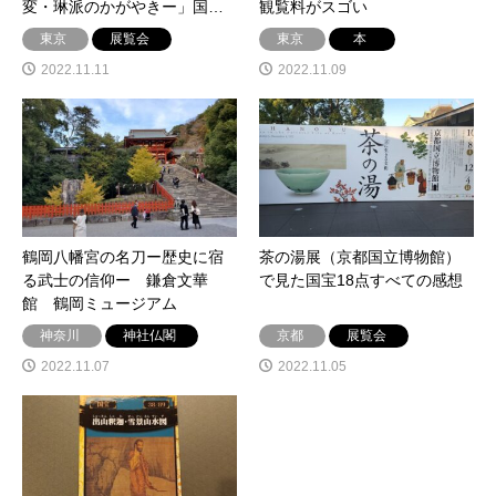
変・琳派のかがやきー」国…
観覧料がスゴい
東京
展覧会
東京
本
2022.11.11
2022.11.09
鶴岡八幡宮の名刀ー歴史に宿
茶の湯展（京都国立博物館）
る武士の信仰ー 鎌倉文華
で見た国宝18点すべての感想
館 鶴岡ミュージアム
神奈川
神社仏閣
京都
展覧会
2022.11.07
2022.11.05