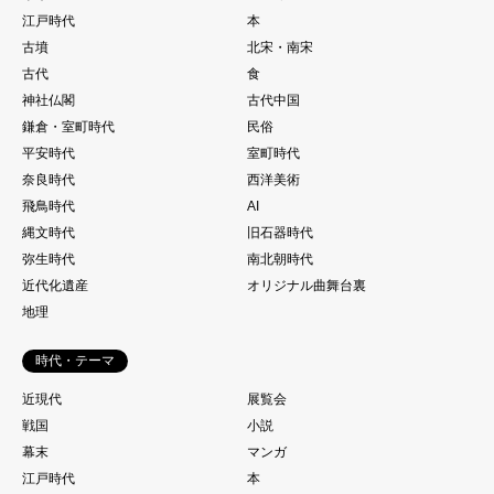
江戸時代
本
古墳
北宋・南宋
古代
食
神社仏閣
古代中国
鎌倉・室町時代
民俗
平安時代
室町時代
奈良時代
西洋美術
飛鳥時代
AI
縄文時代
旧石器時代
弥生時代
南北朝時代
近代化遺産
オリジナル曲舞台裏
地理
時代・テーマ
近現代
展覧会
戦国
小説
幕末
マンガ
江戸時代
本