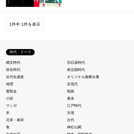
1件中 1件を表示
時代・テーマ
縄文時代
旧石器時代
弥生時代
南北朝時代
近代化遺産
オリジナル曲舞台裏
地理
近現代
展覧会
戦国
小説
幕末
マンガ
江戸時代
本
古墳
北宋・南宋
古代
食
神社仏閣