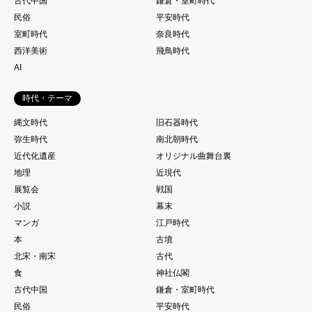
古代中国
鎌倉・室町時代
民俗
平安時代
室町時代
奈良時代
西洋美術
飛鳥時代
AI
時代・テーマ
縄文時代
旧石器時代
弥生時代
南北朝時代
近代化遺産
オリジナル曲舞台裏
地理
近現代
展覧会
戦国
小説
幕末
マンガ
江戸時代
本
古墳
北宋・南宋
古代
食
神社仏閣
古代中国
鎌倉・室町時代
民俗
平安時代