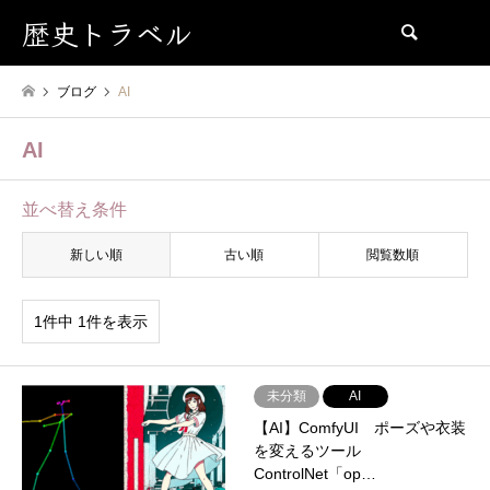
歴史トラベル
検索
ブログ
AI
AI
並べ替え条件
新しい順
古い順
閲覧数順
1件中 1件を表示
未分類
AI
【AI】ComfyUI ポーズや衣装
を変えるツール
ControlNet「op…