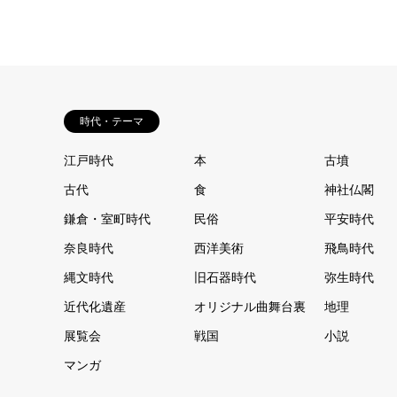
時代・テーマ
江戸時代
本
古墳
古代
食
神社仏閣
鎌倉・室町時代
民俗
平安時代
奈良時代
西洋美術
飛鳥時代
縄文時代
旧石器時代
弥生時代
近代化遺産
オリジナル曲舞台裏
地理
展覧会
戦国
小説
マンガ