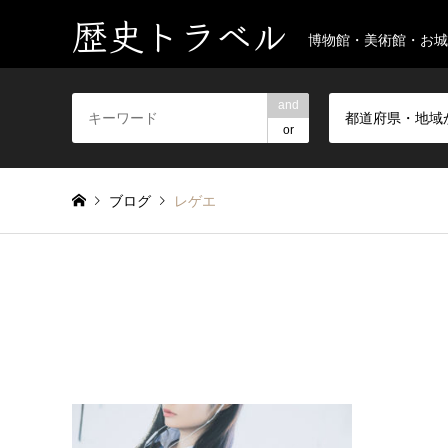
歴史トラベル
博物館・美術館・お城
and
都道府県・地域
or
ブログ
レゲエ