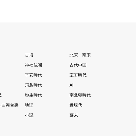
古墳
北宋・南宋
神社仏閣
古代中国
平安時代
室町時代
飛鳥時代
AI
代
弥生時代
南北朝時代
ル曲舞台裏
地理
近現代
小説
幕末