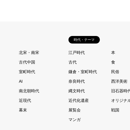
時代・テーマ
北宋・南宋
江戸時代
本
古代中国
古代
食
室町時代
鎌倉・室町時代
民俗
AI
奈良時代
西洋美術
南北朝時代
縄文時代
旧石器時
近現代
近代化遺産
オリジナ
幕末
展覧会
戦国
マンガ