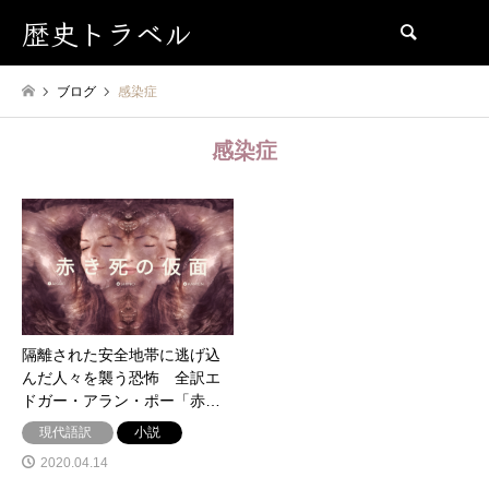
歴史トラベル
検索
ブログ
感染症
感染症
隔離された安全地帯に逃げ込
んだ人々を襲う恐怖 全訳エ
ドガー・アラン・ポー「赤…
現代語訳
小説
2020.04.14