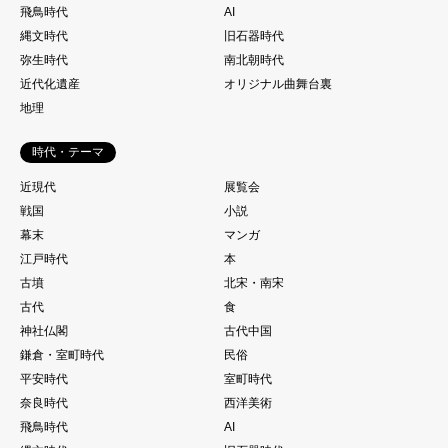
飛鳥時代
AI
縄文時代
旧石器時代
弥生時代
南北朝時代
近代化遺産
オリジナル曲舞台裏
地理
時代・テーマ
近現代
展覧会
戦国
小説
幕末
マンガ
江戸時代
本
古墳
北宋・南宋
古代
食
神社仏閣
古代中国
鎌倉・室町時代
民俗
平安時代
室町時代
奈良時代
西洋美術
飛鳥時代
AI