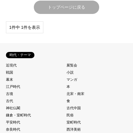
トップページに戻る
1件中 1件を表示
時代・テーマ
近現代
展覧会
戦国
小説
幕末
マンガ
江戸時代
本
古墳
北宋・南宋
古代
食
神社仏閣
古代中国
鎌倉・室町時代
民俗
平安時代
室町時代
奈良時代
西洋美術