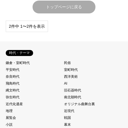
トップページに戻る
2件中 1〜2件を表示
時代・テーマ
鎌倉・室町時代
民俗
平安時代
室町時代
奈良時代
西洋美術
飛鳥時代
AI
縄文時代
旧石器時代
弥生時代
南北朝時代
近代化遺産
オリジナル曲舞台裏
地理
近現代
展覧会
戦国
小説
幕末