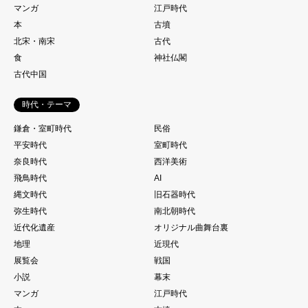
マンガ
江戸時代
本
古墳
北宋・南宋
古代
食
神社仏閣
古代中国
時代・テーマ
鎌倉・室町時代
民俗
平安時代
室町時代
奈良時代
西洋美術
飛鳥時代
AI
縄文時代
旧石器時代
弥生時代
南北朝時代
近代化遺産
オリジナル曲舞台裏
地理
近現代
展覧会
戦国
小説
幕末
マンガ
江戸時代