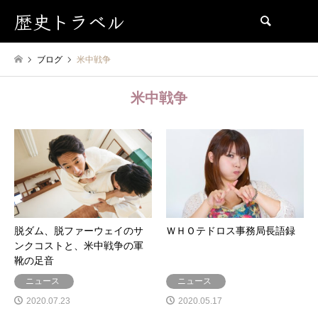
歴史トラベル
検索
ブログ
米中戦争
米中戦争
脱ダム、脱ファーウェイのサ
ＷＨＯテドロス事務局長語録
ンクコストと、米中戦争の軍
靴の足音
ニュース
ニュース
2020.07.23
2020.05.17