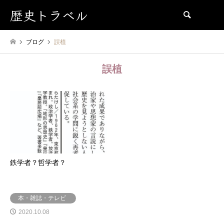
歴史トラベル
検索
ブログ
誤植
誤植
鉄学者？哲学者？
本・雑誌・テレビ
2020.10.08