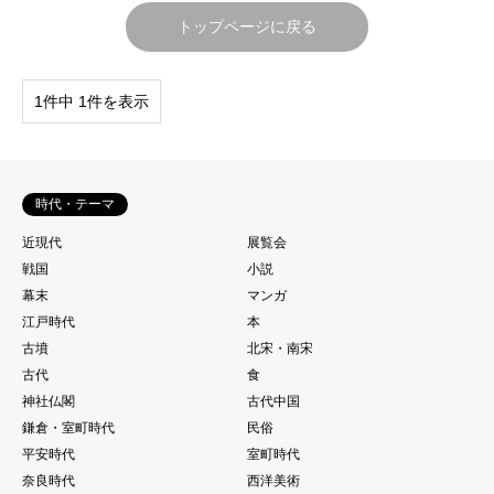
トップページに戻る
1件中 1件を表示
時代・テーマ
近現代
展覧会
戦国
小説
幕末
マンガ
江戸時代
本
古墳
北宋・南宋
古代
食
神社仏閣
古代中国
鎌倉・室町時代
民俗
平安時代
室町時代
奈良時代
西洋美術