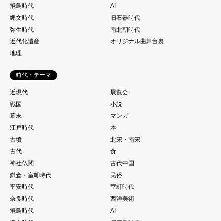
飛鳥時代
AI
縄文時代
旧石器時代
弥生時代
南北朝時代
近代化遺産
オリジナル曲舞台裏
地理
時代・テーマ
近現代
展覧会
戦国
小説
幕末
マンガ
江戸時代
本
古墳
北宋・南宋
古代
食
神社仏閣
古代中国
鎌倉・室町時代
民俗
平安時代
室町時代
奈良時代
西洋美術
飛鳥時代
AI