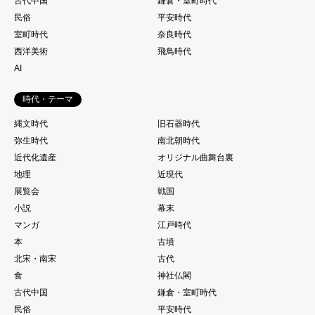
古代中国
鎌倉・室町時代
民俗
平安時代
室町時代
奈良時代
西洋美術
飛鳥時代
AI
時代・テーマ
縄文時代
旧石器時代
弥生時代
南北朝時代
近代化遺産
オリジナル曲舞台裏
地理
近現代
展覧会
戦国
小説
幕末
マンガ
江戸時代
本
古墳
北宋・南宋
古代
食
神社仏閣
古代中国
鎌倉・室町時代
民俗
平安時代