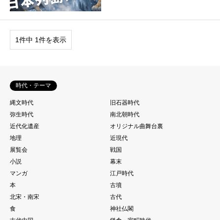
1件中 1件を表示
時代・テーマ
縄文時代
旧石器時代
弥生時代
南北朝時代
近代化遺産
オリジナル曲舞台裏
地理
近現代
展覧会
戦国
小説
幕末
マンガ
江戸時代
本
古墳
北宋・南宋
古代
食
神社仏閣