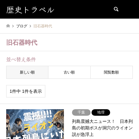
歴史トラベル
検索
ブログ
旧石器時代
旧石器時代
並べ替え条件
新しい順
古い順
閲覧数順
1件中 1件を表示
千葉
地理
列島震撼大ニュース！ 日本列
島の初期ボスが洞穴のライオン
説が急浮上