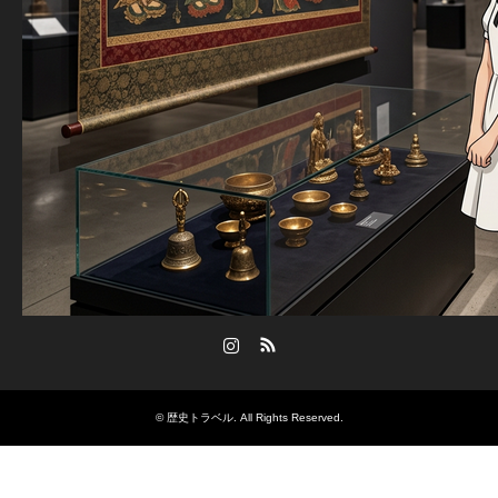
Instagram
RSS
©
歴史トラベル
. All Rights Reserved.