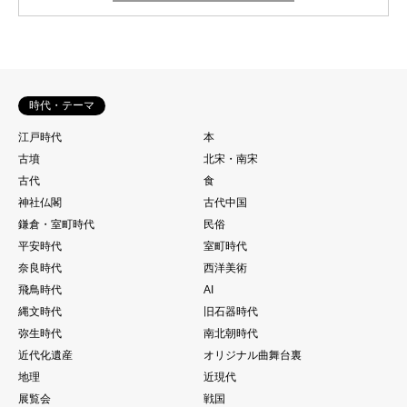
時代・テーマ
江戸時代
本
古墳
北宋・南宋
古代
食
神社仏閣
古代中国
鎌倉・室町時代
民俗
平安時代
室町時代
奈良時代
西洋美術
飛鳥時代
AI
縄文時代
旧石器時代
弥生時代
南北朝時代
近代化遺産
オリジナル曲舞台裏
地理
近現代
展覧会
戦国