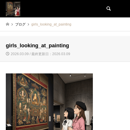
検索
ブログ
girls_looking_at_painting
girls_looking_at_painting
2026.03.09 / 最終更新日：2026.03.09