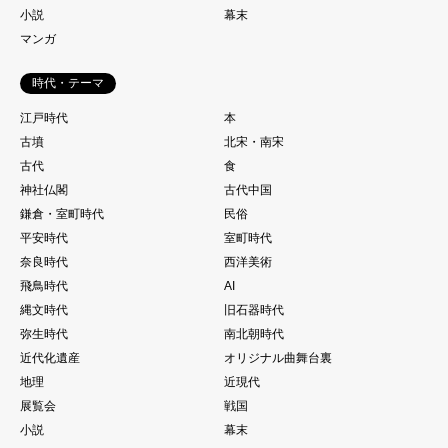
小説
幕末
マンガ
時代・テーマ
江戸時代
本
古墳
北宋・南宋
古代
食
神社仏閣
古代中国
鎌倉・室町時代
民俗
平安時代
室町時代
奈良時代
西洋美術
飛鳥時代
AI
縄文時代
旧石器時代
弥生時代
南北朝時代
近代化遺産
オリジナル曲舞台裏
地理
近現代
展覧会
戦国
小説
幕末