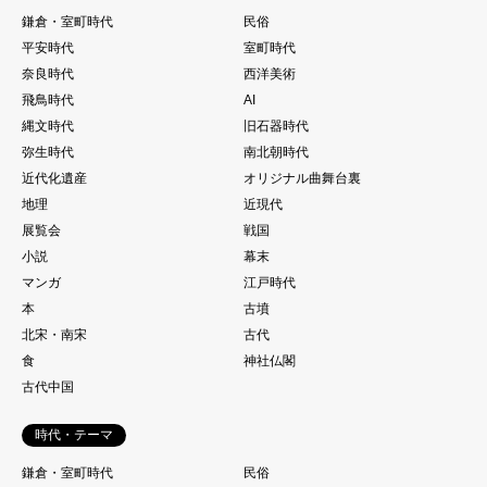
鎌倉・室町時代
民俗
平安時代
室町時代
奈良時代
西洋美術
飛鳥時代
AI
縄文時代
旧石器時代
弥生時代
南北朝時代
近代化遺産
オリジナル曲舞台裏
地理
近現代
展覧会
戦国
小説
幕末
マンガ
江戸時代
本
古墳
北宋・南宋
古代
食
神社仏閣
古代中国
時代・テーマ
鎌倉・室町時代
民俗