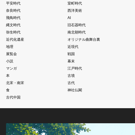
平安時代
室町時代
奈良時代
西洋美術
飛鳥時代
AI
縄文時代
旧石器時代
弥生時代
南北朝時代
近代化遺産
オリジナル曲舞台裏
地理
近現代
展覧会
戦国
小説
幕末
マンガ
江戸時代
本
古墳
北宋・南宋
古代
食
神社仏閣
古代中国