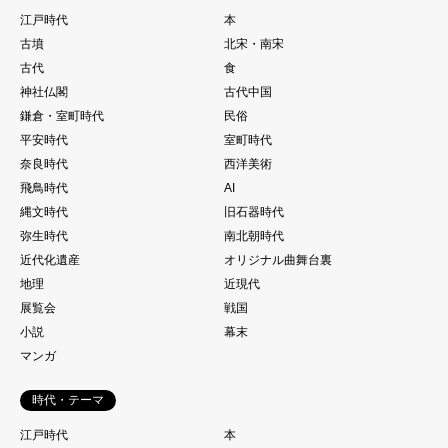
江戸時代
本
古墳
北宋・南宋
古代
食
神社仏閣
古代中国
鎌倉・室町時代
民俗
平安時代
室町時代
奈良時代
西洋美術
飛鳥時代
AI
縄文時代
旧石器時代
弥生時代
南北朝時代
近代化遺産
オリジナル曲舞台裏
地理
近現代
展覧会
戦国
小説
幕末
マンガ
時代・テーマ
江戸時代
本