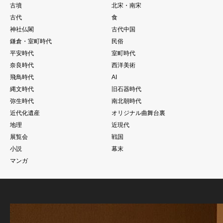
古墳
北宋・南宋
古代
食
神社仏閣
古代中国
鎌倉・室町時代
民俗
平安時代
室町時代
奈良時代
西洋美術
飛鳥時代
AI
縄文時代
旧石器時代
弥生時代
南北朝時代
近代化遺産
オリジナル曲舞台裏
地理
近現代
展覧会
戦国
小説
幕末
マンガ