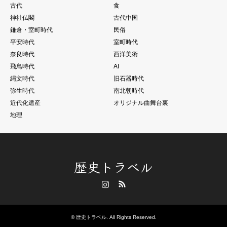
古代
食
神社仏閣
古代中国
鎌倉・室町時代
民俗
平安時代
室町時代
奈良時代
西洋美術
飛鳥時代
AI
縄文時代
旧石器時代
弥生時代
南北朝時代
近代化遺産
オリジナル曲舞台裏
地理
歴史トラベル
Instagram
RSS
©
歴史トラベル
. All Rights Reserved.