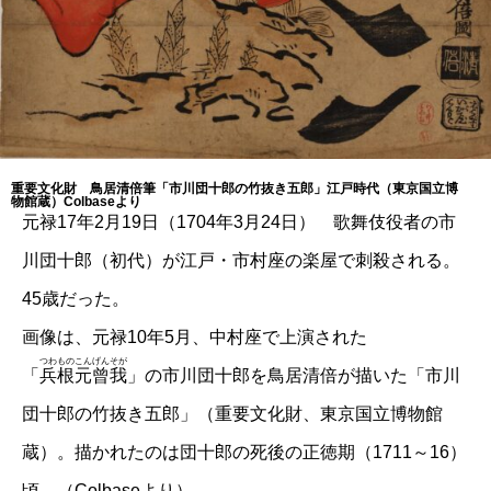
重要文化財 鳥居清倍筆「市川団十郎の竹抜き五郎」江戸時代（東京国立博
物館蔵）Colbaseより
元禄17年2月19日（1704年3月24日） 歌舞伎役者の市
川団十郎（初代）が江戸・市村座の楽屋で刺殺される。
45歳だった。
画像は、元禄10年5月、中村座で上演された
つわものこんげんそが
「
兵根元曾我
」の市川団十郎を鳥居清倍が描いた「市川
団十郎の竹抜き五郎」（重要文化財、東京国立博物館
蔵）。描かれたのは団十郎の死後の正徳期（1711～16）
頃。（Colbaseより）