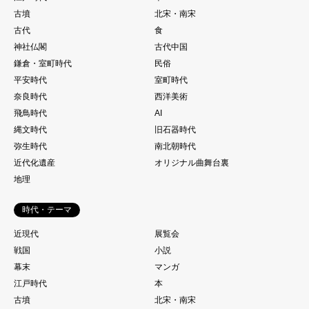
古墳
北宋・南宋
古代
食
神社仏閣
古代中国
鎌倉・室町時代
民俗
平安時代
室町時代
奈良時代
西洋美術
飛鳥時代
AI
縄文時代
旧石器時代
弥生時代
南北朝時代
近代化遺産
オリジナル曲舞台裏
地理
時代・テーマ
近現代
展覧会
戦国
小説
幕末
マンガ
江戸時代
本
古墳
北宋・南宋