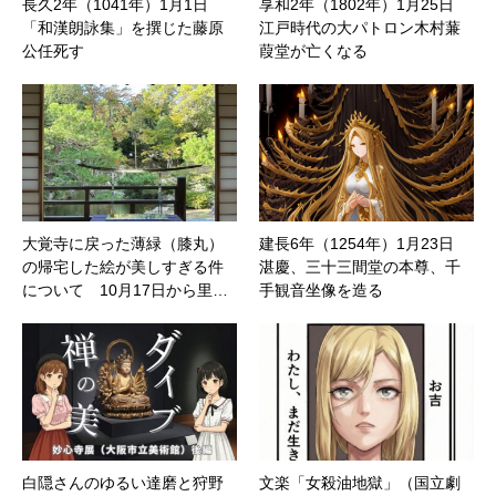
長久2年（1041年）1月1日
享和2年（1802年）1月25日
「和漢朗詠集」を撰じた藤原
江戸時代の大パトロン木村蒹
公任死す
葭堂が亡くなる
大覚寺に戻った薄緑（膝丸）
建長6年（1254年）1月23日
の帰宅した絵が美しすぎる件
湛慶、三十三間堂の本尊、千
について 10月17日から里…
手観音坐像を造る
白隠さんのゆるい達磨と狩野
文楽「女殺油地獄」（国立劇