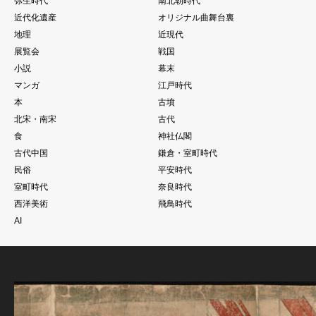
弥生時代
南北朝時代
近代化遺産
オリジナル曲舞台裏
地理
近現代
展覧会
戦国
小説
幕末
マンガ
江戸時代
本
古墳
北宋・南宋
古代
食
神社仏閣
古代中国
鎌倉・室町時代
民俗
平安時代
室町時代
奈良時代
西洋美術
飛鳥時代
AI