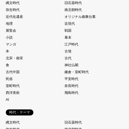
縄文時代
旧石器時代
弥生時代
南北朝時代
近代化遺産
オリジナル曲舞台裏
地理
近現代
展覧会
戦国
小説
幕末
マンガ
江戸時代
本
古墳
北宋・南宋
古代
食
神社仏閣
古代中国
鎌倉・室町時代
民俗
平安時代
室町時代
奈良時代
西洋美術
飛鳥時代
AI
時代・テーマ
縄文時代
旧石器時代