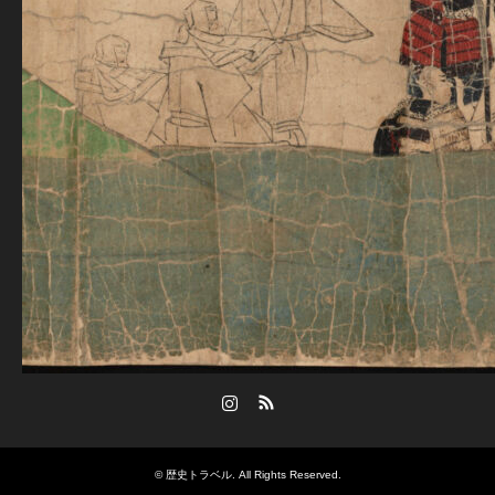
Instagram
RSS
©
歴史トラベル
. All Rights Reserved.