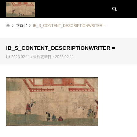
検索
ブログ
IB_S_CONTENT_DESCRIPTIONWRITER =
IB_S_CONTENT_DESCRIPTIONWRITER =
2023.02.11 / 最終更新日：2023.02.11