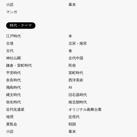
小説
幕末
マンガ
時代・テーマ
江戸時代
本
古墳
北宋・南宋
古代
食
神社仏閣
古代中国
鎌倉・室町時代
民俗
平安時代
室町時代
奈良時代
西洋美術
飛鳥時代
AI
縄文時代
旧石器時代
弥生時代
南北朝時代
近代化遺産
オリジナル曲舞台裏
地理
近現代
展覧会
戦国
小説
幕末