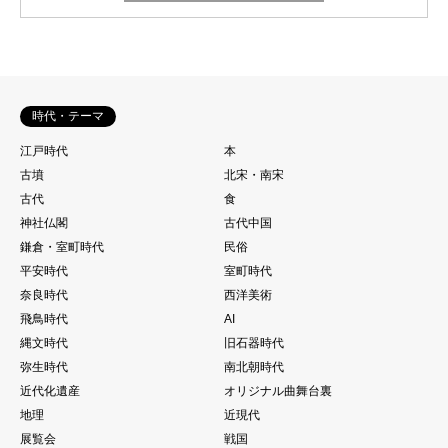
時代・テーマ
江戸時代
本
古墳
北宋・南宋
古代
食
神社仏閣
古代中国
鎌倉・室町時代
民俗
平安時代
室町時代
奈良時代
西洋美術
飛鳥時代
AI
縄文時代
旧石器時代
弥生時代
南北朝時代
近代化遺産
オリジナル曲舞台裏
地理
近現代
展覧会
戦国