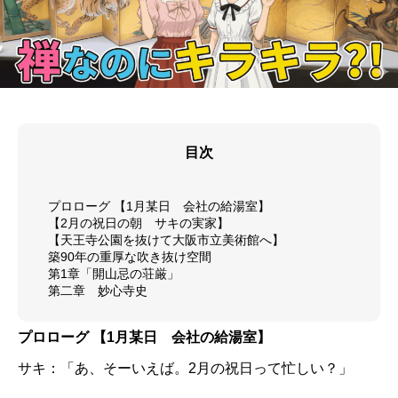
目次
プロローグ 【1月某日 会社の給湯室】
【2月の祝日の朝 サキの実家】
【天王寺公園を抜けて大阪市立美術館へ】
築90年の重厚な吹き抜け空間
第1章「開山忌の荘厳」
第二章 妙心寺史
プロローグ 【1月某日 会社の給湯室】
サキ：「あ、そーいえば。2月の祝日って忙しい？」