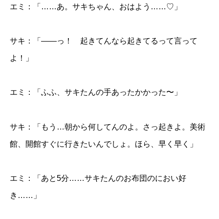
エミ：「……あ。サキちゃん、おはよう……♡」
サキ：「——っ！ 起きてんなら起きてるって言って
よ！」
エミ：「ふふ、サキたんの手あったかかった〜」
サキ：「もう…朝から何してんのよ。さっ起きよ。美術
館、開館すぐに行きたいんでしょ。ほら、早く早く」
エミ：「あと5分……サキたんのお布団のにおい好
き……」