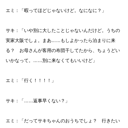
エミ：「暇ってほどじゃないけど。なになに？」
サキ：「いや別に大したことじゃないんだけど。うちの
実家大阪でしょ。まあ……もしよかったら泊まりに来
る？ お母さんが客用の布団干してたから、ちょうどい
いかなって。……別に来なくてもいいけど」
エミ：「行く！！！！」
サキ：「……返事早くない？」
エミ：「だってサキちゃんのおうちでしょ？ 行きたい