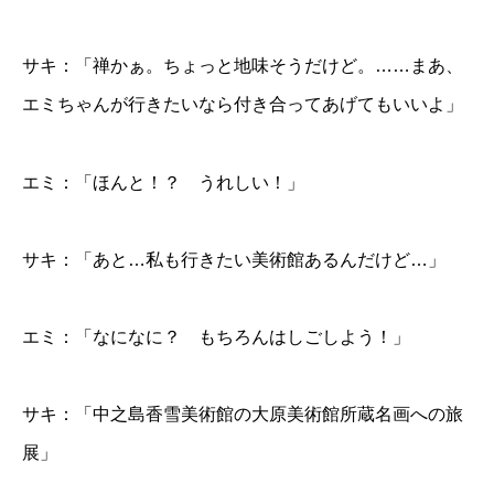
サキ：「禅かぁ。ちょっと地味そうだけど。……まあ、
エミちゃんが行きたいなら付き合ってあげてもいいよ」
エミ：「ほんと！？ うれしい！」
サキ：「あと…私も行きたい美術館あるんだけど…」
エミ：「なになに？ もちろんはしごしよう！」
サキ：「中之島香雪美術館の大原美術館所蔵名画への旅
展」