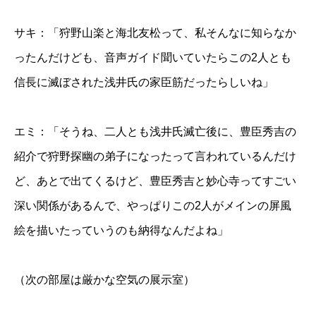
サキ：「狩野山楽と海北友松って、私そんなに知らなか
ったんだけども、音声ガイド聞いていたらこの2人とも
信長に滅ぼされた浅井氏の家臣筋だったらしいね」
エミ：「そうね、二人とも浅井氏滅亡後に、豊臣秀吉の
紹介で狩野探幽の弟子になったって言われているんだけ
ど、あとで出てくるけど、豊臣秀吉と妙心寺ってすごい
深い関係があるんで、やっぱりこの2人がメインの屏風
絵を描いたっていうのも納得なんだよね」
（次の部屋は厳かな空気の展示室）