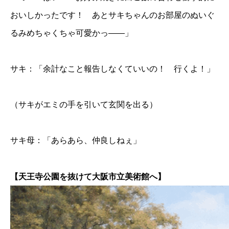
おいしかったです！ あとサキちゃんのお部屋のぬいぐ
るみめちゃくちゃ可愛かっ——」
サキ：「余計なこと報告しなくていいの！ 行くよ！」
（サキがエミの手を引いて玄関を出る）
サキ母：「あらあら、仲良しねぇ」
【天王寺公園を抜けて大阪市立美術館へ】