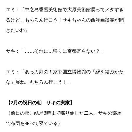
エミ：「中之島香雪美術館で大原美術館展ってメタすぎ
るけど、もちろん行こう！サキちゃんの西洋画談義が聞
きたいわ」
サキ：「……それに…帰りに京都寄らない？」
エミ：「あっ刀剣の！京都国立博物館の「縁を結ぶかた
な」展ね。もちろん行こう！」
【2月の祝日の朝 サキの実家】
（前日の夜、結局3時まで喋り倒した二人。サキの部屋
で布団を並べて寝ている）