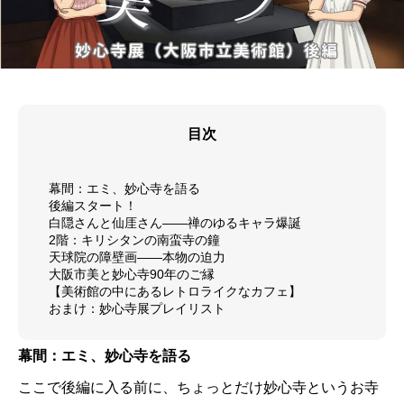
目次
幕間：エミ、妙心寺を語る
後編スタート！
白隠さんと仙厓さん——禅のゆるキャラ爆誕
2階：キリシタンの南蛮寺の鐘
天球院の障壁画——本物の迫力
大阪市美と妙心寺90年のご縁
【美術館の中にあるレトロライクなカフェ】
おまけ：妙心寺展プレイリスト
幕間：エミ、妙心寺を語る
ここで後編に入る前に、ちょっとだけ妙心寺というお寺