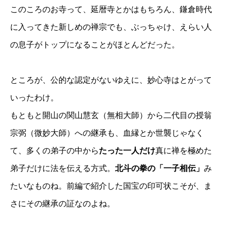
このころのお寺って、延暦寺とかはもちろん、鎌倉時代
に入ってきた新しめの禅宗でも、ぶっちゃけ、えらい人
の息子がトップになることがほとんどだった。
ところが、公的な認定がないゆえに、妙心寺はとがって
いったわけ。
もともと開山の関山慧玄（無相大師）から二代目の授翁
宗弼（微妙大師）への継承も、血縁とか世襲じゃなく
て、多くの弟子の中から
たった一人だけ
真に禅を極めた
弟子だけに法を伝える方式。
北斗の拳の「一子相伝」
み
たいなものね。前編で紹介した国宝の印可状こそが、ま
さにその継承の証なのよね。