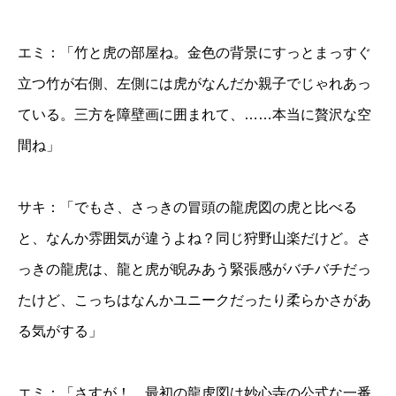
エミ：「竹と虎の部屋ね。金色の背景にすっとまっすぐ
立つ竹が右側、左側には虎がなんだか親子でじゃれあっ
ている。三方を障壁画に囲まれて、……本当に贅沢な空
間ね」
サキ：「でもさ、さっきの冒頭の龍虎図の虎と比べる
と、なんか雰囲気が違うよね？同じ狩野山楽だけど。さ
っきの龍虎は、龍と虎が睨みあう緊張感がバチバチだっ
たけど、こっちはなんかユニークだったり柔らかさがあ
る気がする」
エミ：「さすが！ 最初の龍虎図は妙心寺の公式な一番