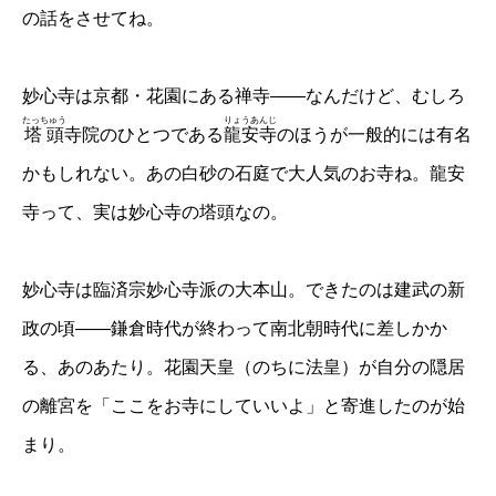
の話をさせてね。
妙心寺は京都・花園にある禅寺——なんだけど、むしろ
たっちゅう
りょうあんじ
塔頭
寺院のひとつである
龍安寺
のほうが一般的には有名
かもしれない。あの白砂の石庭で大人気のお寺ね。龍安
寺って、実は妙心寺の塔頭なの。
妙心寺は臨済宗妙心寺派の大本山。できたのは建武の新
政の頃——鎌倉時代が終わって南北朝時代に差しかか
る、あのあたり。花園天皇（のちに法皇）が自分の隠居
の離宮を「ここをお寺にしていいよ」と寄進したのが始
まり。