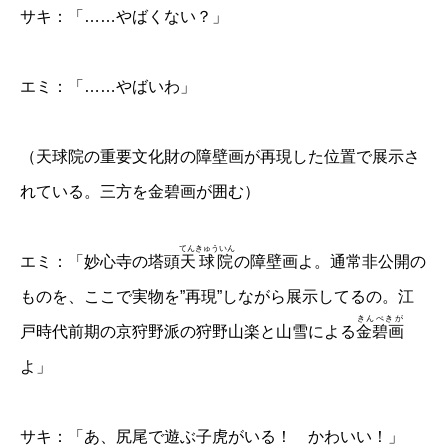
サキ：「……やばくない？」
エミ：「……やばいわ」
（天球院の重要文化財の障壁画が再現した位置で展示さ
れている。三方を金碧画が囲む）
てんきゅういん
エミ：「妙心寺の塔頭
天球院
の障壁画よ。通常非公開の
ものを、ここで実物を”再現”しながら展示してるの。江
きんぺきが
戸時代前期の京狩野派の狩野山楽と山雪による
金碧画
よ」
サキ：「あ、尻尾で遊ぶ子虎がいる！ かわいい！」