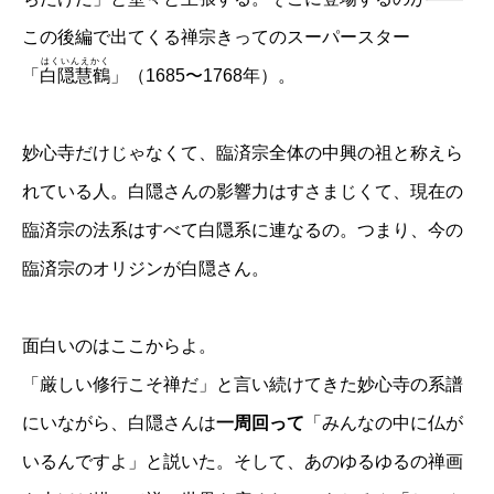
この後編で出てくる禅宗きってのスーパースター
はくいんえかく
「
白隠慧鶴
」（1685〜1768年）。
妙心寺だけじゃなくて、臨済宗全体の中興の祖と称えら
れている人。白隠さんの影響力はすさまじくて、現在の
臨済宗の法系はすべて白隠系に連なるの。つまり、今の
臨済宗のオリジンが白隠さん。
面白いのはここからよ。
「厳しい修行こそ禅だ」と言い続けてきた妙心寺の系譜
にいながら、白隠さんは
一周回って
「みんなの中に仏が
いるんですよ」と説いた。そして、あのゆるゆるの禅画