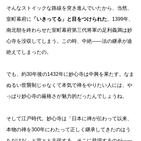
そんなストイックな路線を突き進んでいたから、当然、
室町幕府に
「いきってる」と目をつけられた
。1399年、
南北朝を終わらせた室町幕府第三代将軍の足利義満は妙
心寺を没収してしまう。この時、中絶——法の継承が途
絶えてしまったの。
でも、約30年後の1432年に妙心寺は中興を果たす。なま
ぬるい世襲制じゃなくて本気で禅をやりたい人には、や
っぱり妙心寺の厳格さが魅力的だったんでしょうね。
そして江戸時代。妙心寺は「日本に禅が伝わって以来、
本物の禅を300年にわたって正しく継承してきたのはう
ちだけだ」と堂々と主張する。そこに登場するのが——