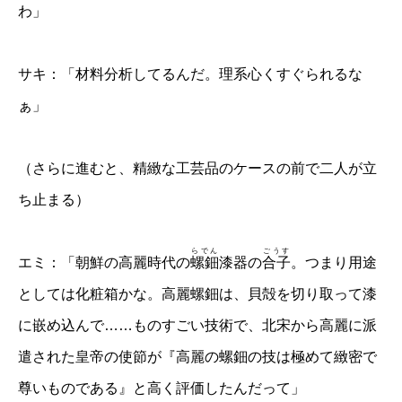
わ」
サキ：「材料分析してるんだ。理系心くすぐられるな
ぁ」
（さらに進むと、精緻な工芸品のケースの前で二人が立
ち止まる）
らでん
ごうす
エミ：「朝鮮の高麗時代の
螺鈿
漆器の
合子
。つまり用途
としては化粧箱かな。高麗螺鈿は、貝殻を切り取って漆
に嵌め込んで……ものすごい技術で、北宋から高麗に派
遣された皇帝の使節が『高麗の螺鈿の技は極めて緻密で
尊いものである』と高く評価したんだって」