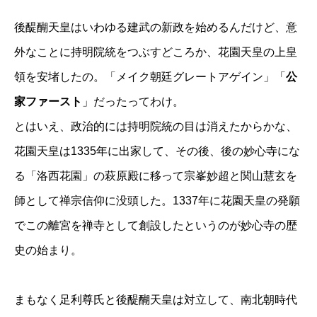
後醍醐天皇はいわゆる建武の新政を始めるんだけど、意
外なことに持明院統をつぶすどころか、花園天皇の上皇
領を安堵したの。「メイク朝廷グレートアゲイン」「
公
家ファースト
」だったってわけ。
とはいえ、政治的には持明院統の目は消えたからかな、
花園天皇は1335年に出家して、その後、後の妙心寺にな
る「洛西花園」の萩原殿に移って宗峯妙超と関山慧玄を
師として禅宗信仰に没頭した。1337年に花園天皇の発願
でこの離宮を禅寺として創設したというのが妙心寺の歴
史の始まり。
まもなく足利尊氏と後醍醐天皇は対立して、南北朝時代