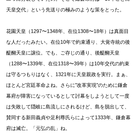
天皇交代」という先送りの極みのような策をとった。
花園天皇（1297〜1348年、在位1308〜18年）は真面目
な人だったみたい。在位10年で約束通り、大覚寺統の後
醍醐天皇に譲位。でも、ご存じの通り、後醍醐天皇
（1288〜1339年、在位1318〜39年）は10年交代の約束
は守るつもりはなく、1321年に天皇親政を実行。まぁ、
ほとんど宮廷革命よね。さらに”改革実現”のために鎌倉
幕府が障害になっているとして討幕をしようとして一度
は失敗して隠岐に島流しにされるけど、島を脱出して、
賛同する新田義貞や足利尊氏らによって1333年、鎌倉幕
府は滅亡。「元弘の乱」ね。