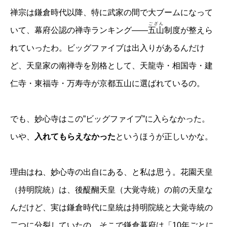
禅宗は鎌倉時代以降、特に武家の間で大ブームになって
ござん
いて、幕府公認の禅寺ランキング——
五山
制度が整えら
れていったわ。ビッグファイブは出入りがあるんだけ
ど、天皇家の南禅寺を別格として、天龍寺・相国寺・建
仁寺・東福寺・万寿寺が京都五山に選ばれているの。
でも、妙心寺はこの”ビッグファイブ”に入らなかった。
いや、
入れてもらえなかった
というほうが正しいかな。
理由はね、妙心寺の出自にある、と私は思う。花園天皇
（持明院統）は、後醍醐天皇（大覚寺統）の前の天皇な
んだけど、実は鎌倉時代に皇統は持明院統と大覚寺統の
二つに分裂していたの。そこで鎌倉幕府は「10年ごとに