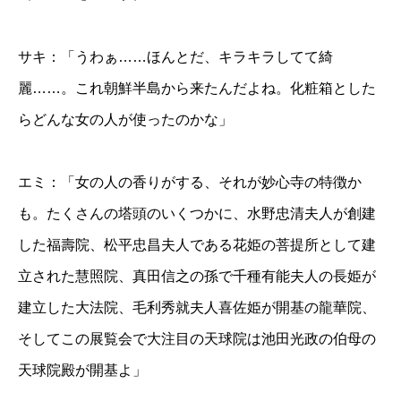
サキ：「うわぁ……ほんとだ、キラキラしてて綺
麗……。これ朝鮮半島から来たんだよね。化粧箱とした
らどんな女の人が使ったのかな」
エミ：「女の人の香りがする、それが妙心寺の特徴か
も。たくさんの塔頭のいくつかに、水野忠清夫人が創建
した福壽院、松平忠昌夫人である花姫の菩提所として建
立された慧照院、真田信之の孫で千種有能夫人の長姫が
建立した大法院、毛利秀就夫人喜佐姫が開基の龍華院、
そしてこの展覧会で大注目の天球院は池田光政の伯母の
天球院殿が開基よ」