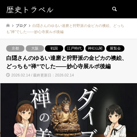
歴史トラベル
検索
ブログ
白隠さんのゆるい達磨と狩野派の金ピカの襖絵、どっち
も”禅”でした——妙心寺展ルポ後編
京都
大阪
戦国
江戸時代
神社仏閣
展覧会
白隠さんのゆるい達磨と狩野派の金ピカの襖絵、
どっちも”禅”でした——妙心寺展ルポ後編
2026.02.14 / 最終更新日：2026.02.14