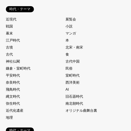
時代・テーマ
近現代
展覧会
戦国
小説
幕末
マンガ
江戸時代
本
古墳
北宋・南宋
古代
食
神社仏閣
古代中国
鎌倉・室町時代
民俗
平安時代
室町時代
奈良時代
西洋美術
飛鳥時代
AI
縄文時代
旧石器時代
弥生時代
南北朝時代
近代化遺産
オリジナル曲舞台裏
地理
時代・テーマ