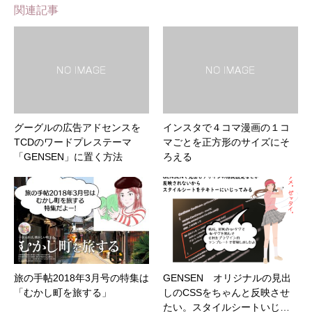
関連記事
グーグルの広告アドセンスを
インスタで４コマ漫画の１コ
TCDのワードプレステーマ
マごとを正方形のサイズにそ
「GENSEN」に置く方法
ろえる
旅の手帖2018年3月号の特集は
GENSEN オリジナルの見出
「むかし町を旅する」
しのCSSをちゃんと反映させ
たい。スタイルシートいじ…