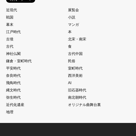
近現代
展覧会
戦国
小説
幕末
マンガ
江戸時代
本
古墳
北宋・南宋
古代
食
神社仏閣
古代中国
鎌倉・室町時代
民俗
平安時代
室町時代
奈良時代
西洋美術
飛鳥時代
AI
縄文時代
旧石器時代
弥生時代
南北朝時代
近代化遺産
オリジナル曲舞台裏
地理