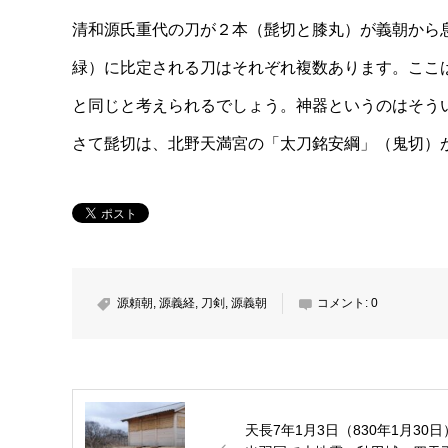
清和源氏重代の刀が２本（髭切と膝丸）が義朝から
緑）に比定される刀はそれぞれ複数あります。ここ
と同じと考えられるでしょう。神器というのはそう
さて髭切は、北野天満宮の「太刀銘安綱」（鬼切）
源頼朝
,
源義経
,
刀剣
,
源義朝
コメント:
0
天長7年1月3日（830年1月30日