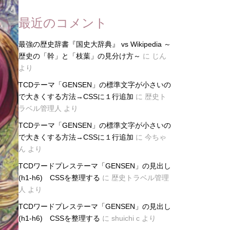
最近のコメント
最強の歴史辞書『国史大辞典』 vs Wikipedia ～
歴史の「幹」と「枝葉」の見分け方～
に
じん
より
TCDテーマ「GENSEN」の標準文字が小さいの
で大きくする方法→CSSに１行追加
に
歴史ト
ラベル管理人
より
TCDテーマ「GENSEN」の標準文字が小さいの
で大きくする方法→CSSに１行追加
に
今ちゃ
ん
より
TCDワードプレステーマ「GENSEN」の見出し
(h1-h6) CSSを整理する
に
歴史トラベル管理
人
より
TCDワードプレステーマ「GENSEN」の見出し
(h1-h6) CSSを整理する
に
shuichi c
より