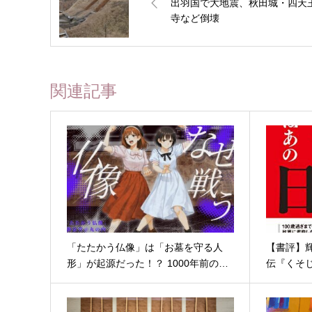
出羽国で大地震、秋田城・四天
寺など倒壊
関連記事
「たたかう仏像」は「お墓を守る人
【書評】
形」が起源だった！？ 1000年前の…
伝『くそ