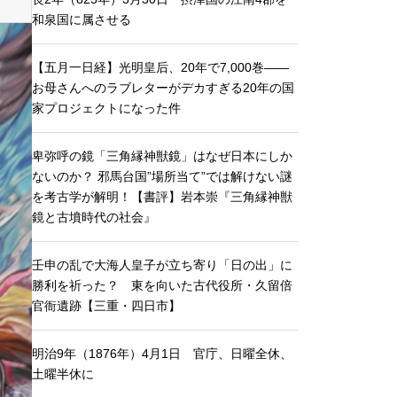
和泉国に属させる
【五月一日経】光明皇后、20年で7,000巻——
お母さんへのラブレターがデカすぎる20年の国
家プロジェクトになった件
卑弥呼の鏡「三角縁神獣鏡」はなぜ日本にしか
ないのか？ 邪馬台国”場所当て”では解けない謎
を考古学が解明！【書評】岩本崇『三角縁神獣
鏡と古墳時代の社会』
壬申の乱で大海人皇子が立ち寄り「日の出」に
勝利を祈った？ 東を向いた古代役所・久留倍
官衙遺跡【三重・四日市】
明治9年（1876年）4月1日 官庁、日曜全休、
土曜半休に