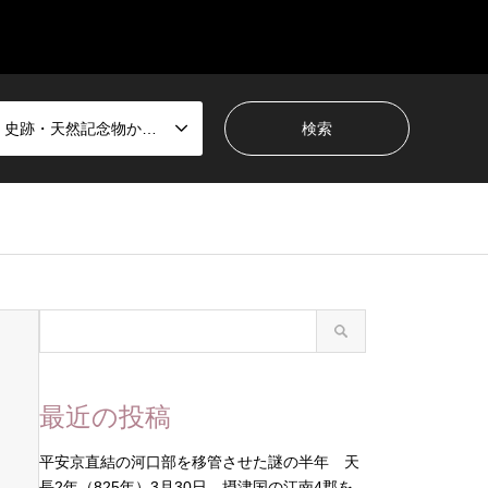
国宝・史跡・天然記念物から選ぶ
最近の投稿
平安京直結の河口部を移管させた謎の半年 天
長2年（825年）3月30日 摂津国の江南4郡を