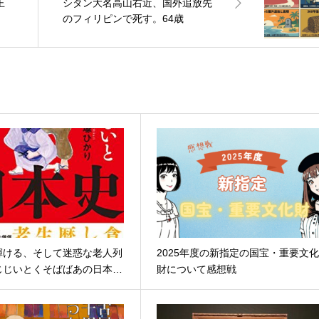
王
シタン大名高山右近、国外追放先
のフィリピンで死す。64歳
輝ける、そして迷惑な老人列
2025年度の新指定の国宝・重要文
じじいとくそばばあの日本…
財について感想戦