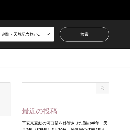
国宝・史跡・天然記念物から選ぶ
最近の投稿
平安京直結の河口部を移管させた謎の半年 天
長2年（825年）3月30日 摂津国の江南4郡を