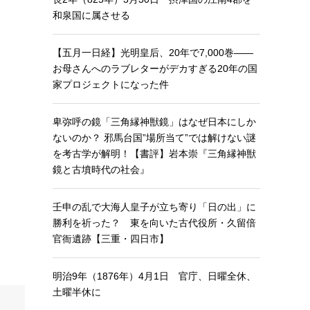
和泉国に属させる
【五月一日経】光明皇后、20年で7,000巻——
お母さんへのラブレターがデカすぎる20年の国
家プロジェクトになった件
卑弥呼の鏡「三角縁神獣鏡」はなぜ日本にしか
ないのか？ 邪馬台国”場所当て”では解けない謎
を考古学が解明！【書評】岩本崇『三角縁神獣
鏡と古墳時代の社会』
壬申の乱で大海人皇子が立ち寄り「日の出」に
勝利を祈った？ 東を向いた古代役所・久留倍
官衙遺跡【三重・四日市】
明治9年（1876年）4月1日 官庁、日曜全休、
土曜半休に