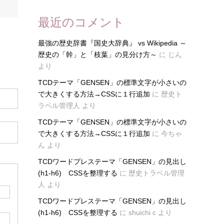
最近のコメント
最強の歴史辞書『国史大辞典』 vs Wikipedia ～
歴史の「幹」と「枝葉」の見分け方～
に
じん
より
TCDテーマ「GENSEN」の標準文字が小さいの
で大きくする方法→CSSに１行追加
に
歴史ト
ラベル管理人
より
TCDテーマ「GENSEN」の標準文字が小さいの
で大きくする方法→CSSに１行追加
に
今ちゃ
ん
より
TCDワードプレステーマ「GENSEN」の見出し
(h1-h6) CSSを整理する
に
歴史トラベル管理
人
より
TCDワードプレステーマ「GENSEN」の見出し
(h1-h6) CSSを整理する
に
shuichi c
より