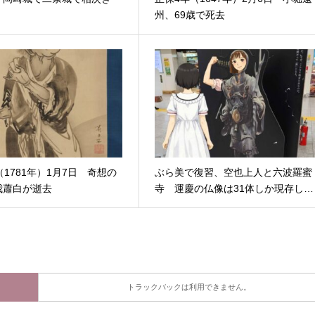
州、69歳で死去
（1781年）1月7日 奇想の
ぶら美で復習、空也上人と六波羅蜜
我蕭白が逝去
寺 運慶の仏像は31体しか現存し…
トラックバックは利用できません。