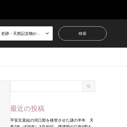
国宝・史跡・天然記念物から選ぶ
最近の投稿
平安京直結の河口部を移管させた謎の半年 天
長2年（825年）3月30日 摂津国の江南4郡を