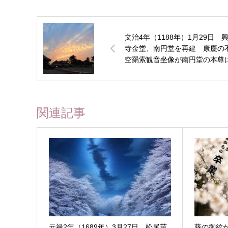
文治4年（1188年）1月29日 
寺金堂、南円堂を再建 康慶の
空羂索観音坐像が南円堂の本尊
関連記事
元禄2年（1689年）3月27日 松尾芭
葵の御紋