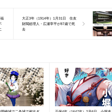
興福
大正3年（1914年）1月31日 住友
不
財閥総理人・広瀬宰平が87歳で死
に
去
が岡崎城で二条城で相次ぎ
正保4年（1647年）2月6日 小堀遠