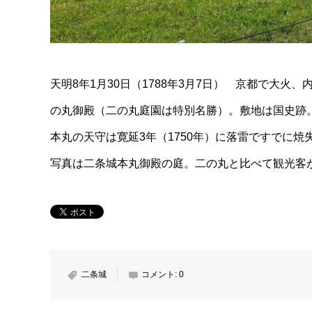
天明8年1月30日（1788年3月7日） 京都で大
の丸御殿（二の丸庭園は特別名勝）。敷地は国史跡
本丸の天守は寛延3年（1750年）に落雷ですでに焼
写真は二条城本丸御殿の庭。二の丸と比べて観光客
二条城
コメント:
0