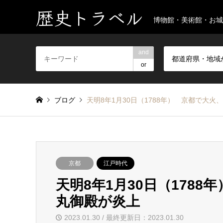
歴史トラベル
博物館・美術館・お城
and
都道府県・地域
or
ブログ
天明8年1月30日（1788年） 京都で大
京都
江戸時代
天明8年1月30日（178
丸御殿が炎上
2023.01.30 / 最終更新日：2023.01.30