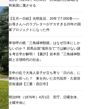
和泉国に属させる
【五月一日経】光明皇后、20年で7,000巻——
お母さんへのラブレターがデカすぎる20年の国
家プロジェクトになった件
卑弥呼の鏡「三角縁神獣鏡」はなぜ日本にしか
ないのか？ 邪馬台国”場所当て”では解けない謎
を考古学が解明！【書評】岩本崇『三角縁神獣
鏡と古墳時代の社会』
壬申の乱で大海人皇子が立ち寄り「日の出」に
勝利を祈った？ 東を向いた古代役所・久留倍
官衙遺跡【三重・四日市】
明治9年（1876年）4月1日 官庁、日曜全休、
土曜半休に