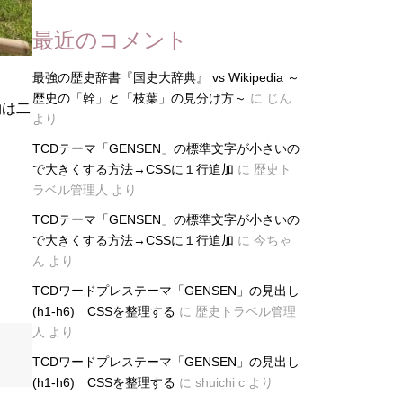
最近のコメント
最強の歴史辞書『国史大辞典』 vs Wikipedia ～
歴史の「幹」と「枝葉」の見分け方～
に
じん
物は二
より
TCDテーマ「GENSEN」の標準文字が小さいの
で大きくする方法→CSSに１行追加
に
歴史ト
ラベル管理人
より
TCDテーマ「GENSEN」の標準文字が小さいの
で大きくする方法→CSSに１行追加
に
今ちゃ
ん
より
TCDワードプレステーマ「GENSEN」の見出し
(h1-h6) CSSを整理する
に
歴史トラベル管理
人
より
TCDワードプレステーマ「GENSEN」の見出し
(h1-h6) CSSを整理する
に
shuichi c
より