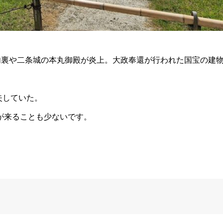
火、内裏や二条城の本丸御殿が炎上。大政奉還が行われた国宝の建
。
失していた。
が来ることも少ないです。