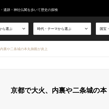
・遺跡・神社仏閣を歩いて歴史の探検
から選ぶ
時代・テーマから選ぶ
火、内裏や二条城の本丸御殿が炎上
8年） 京都で大火、内裏や二条城の本