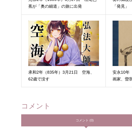
蕉が「奥の細道」の旅に出発
「発見」
承和2年（835年）3月21日 空海、
安永10年
62歳で没す
画家、曽
コメント
コメント (0)