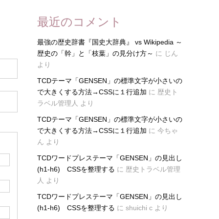
最近のコメント
最強の歴史辞書『国史大辞典』 vs Wikipedia ～
歴史の「幹」と「枝葉」の見分け方～
に
じん
より
TCDテーマ「GENSEN」の標準文字が小さいの
で大きくする方法→CSSに１行追加
に
歴史ト
ラベル管理人
より
TCDテーマ「GENSEN」の標準文字が小さいの
で大きくする方法→CSSに１行追加
に
今ちゃ
ん
より
TCDワードプレステーマ「GENSEN」の見出し
(h1-h6) CSSを整理する
に
歴史トラベル管理
人
より
TCDワードプレステーマ「GENSEN」の見出し
(h1-h6) CSSを整理する
に
shuichi c
より