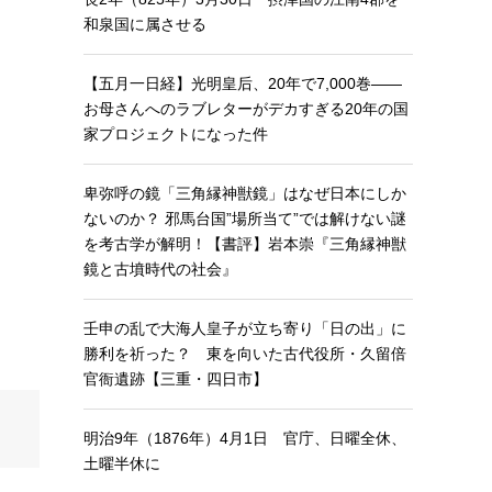
和泉国に属させる
【五月一日経】光明皇后、20年で7,000巻——
お母さんへのラブレターがデカすぎる20年の国
家プロジェクトになった件
卑弥呼の鏡「三角縁神獣鏡」はなぜ日本にしか
ないのか？ 邪馬台国”場所当て”では解けない謎
を考古学が解明！【書評】岩本崇『三角縁神獣
鏡と古墳時代の社会』
壬申の乱で大海人皇子が立ち寄り「日の出」に
勝利を祈った？ 東を向いた古代役所・久留倍
官衙遺跡【三重・四日市】
明治9年（1876年）4月1日 官庁、日曜全休、
土曜半休に