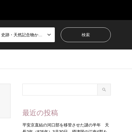
国宝・史跡・天然記念物から選ぶ
最近の投稿
平安京直結の河口部を移管させた謎の半年 天
長2年（825年）3月30日 摂津国の江南4郡を