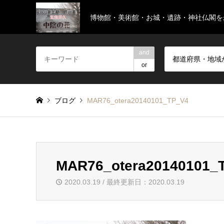
博物館・美術館・お城・遺跡・神社仏閣を
and
都道府県・地域
or
ブログ
MAR76_otera20140101_TP_V4
MAR76_otera20140101_
2020.03.19 / 最終更新日：2020.03.19