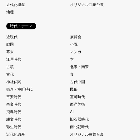
近代化遺産
オリジナル曲舞台裏
地理
時代・テーマ
近現代
展覧会
戦国
小説
幕末
マンガ
江戸時代
本
古墳
北宋・南宋
古代
食
神社仏閣
古代中国
鎌倉・室町時代
民俗
平安時代
室町時代
奈良時代
西洋美術
飛鳥時代
AI
縄文時代
旧石器時代
弥生時代
南北朝時代
近代化遺産
オリジナル曲舞台裏