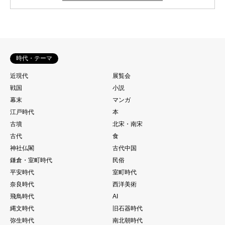
時代・テーマ
近現代
展覧会
戦国
小説
幕末
マンガ
江戸時代
本
古墳
北宋・南宋
古代
食
神社仏閣
古代中国
鎌倉・室町時代
民俗
平安時代
室町時代
奈良時代
西洋美術
飛鳥時代
AI
縄文時代
旧石器時代
弥生時代
南北朝時代