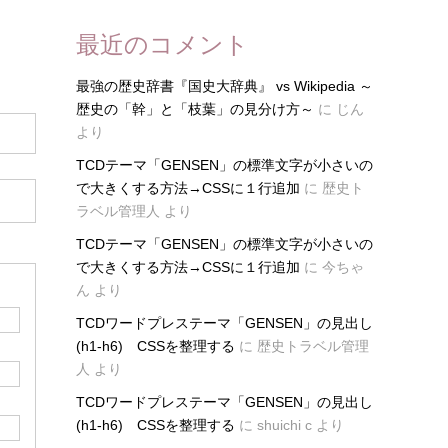
最近のコメント
最強の歴史辞書『国史大辞典』 vs Wikipedia ～
歴史の「幹」と「枝葉」の見分け方～
に
じん
より
TCDテーマ「GENSEN」の標準文字が小さいの
で大きくする方法→CSSに１行追加
に
歴史ト
ラベル管理人
より
TCDテーマ「GENSEN」の標準文字が小さいの
で大きくする方法→CSSに１行追加
に
今ちゃ
ん
より
TCDワードプレステーマ「GENSEN」の見出し
(h1-h6) CSSを整理する
に
歴史トラベル管理
人
より
TCDワードプレステーマ「GENSEN」の見出し
(h1-h6) CSSを整理する
に
shuichi c
より