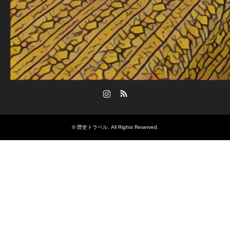
Instagram
RSS
©
歴史トラベル
. All Rights Reserved.