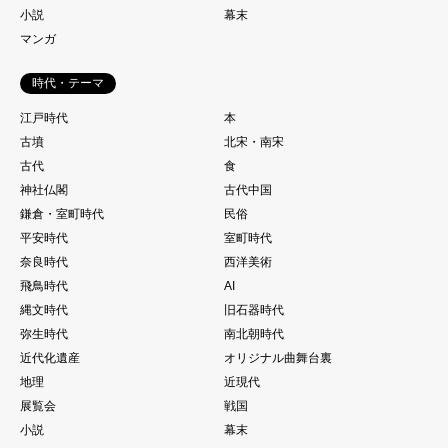
小説
幕末
マンガ
時代・テーマ
江戸時代
本
古墳
北宋・南宋
古代
食
神社仏閣
古代中国
鎌倉・室町時代
民俗
平安時代
室町時代
奈良時代
西洋美術
飛鳥時代
AI
縄文時代
旧石器時代
弥生時代
南北朝時代
近代化遺産
オリジナル曲舞台裏
地理
近現代
展覧会
戦国
小説
幕末