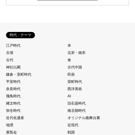
時代・テーマ
江戸時代
本
古墳
北宋・南宋
古代
食
神社仏閣
古代中国
鎌倉・室町時代
民俗
平安時代
室町時代
奈良時代
西洋美術
飛鳥時代
AI
縄文時代
旧石器時代
弥生時代
南北朝時代
近代化遺産
オリジナル曲舞台裏
地理
近現代
展覧会
戦国