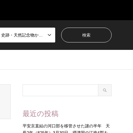
国宝・史跡・天然記念物から選ぶ
最近の投稿
平安京直結の河口部を移管させた謎の半年 天
長2年（825年）3月30日 摂津国の江南4郡を