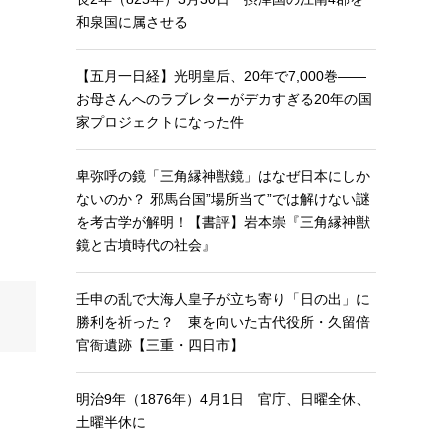
和泉国に属させる
【五月一日経】光明皇后、20年で7,000巻——
お母さんへのラブレターがデカすぎる20年の国
家プロジェクトになった件
卑弥呼の鏡「三角縁神獣鏡」はなぜ日本にしか
ないのか？ 邪馬台国”場所当て”では解けない謎
を考古学が解明！【書評】岩本崇『三角縁神獣
鏡と古墳時代の社会』
壬申の乱で大海人皇子が立ち寄り「日の出」に
勝利を祈った？ 東を向いた古代役所・久留倍
官衙遺跡【三重・四日市】
明治9年（1876年）4月1日 官庁、日曜全休、
土曜半休に