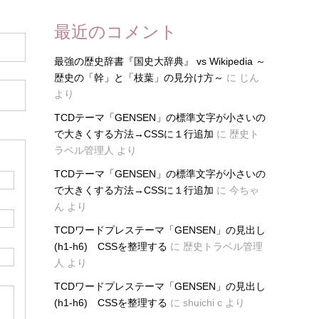
最近のコメント
最強の歴史辞書『国史大辞典』 vs Wikipedia ～
歴史の「幹」と「枝葉」の見分け方～
に
じん
より
TCDテーマ「GENSEN」の標準文字が小さいの
で大きくする方法→CSSに１行追加
に
歴史ト
ラベル管理人
より
TCDテーマ「GENSEN」の標準文字が小さいの
で大きくする方法→CSSに１行追加
に
今ちゃ
ん
より
TCDワードプレステーマ「GENSEN」の見出し
(h1-h6) CSSを整理する
に
歴史トラベル管理
人
より
TCDワードプレステーマ「GENSEN」の見出し
(h1-h6) CSSを整理する
に
shuichi c
より