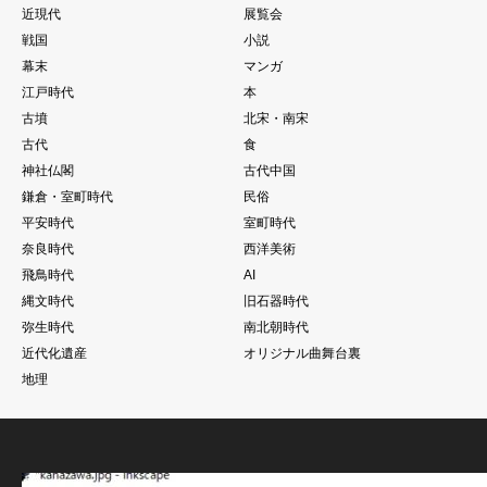
近現代
展覧会
戦国
小説
幕末
マンガ
江戸時代
本
古墳
北宋・南宋
古代
食
神社仏閣
古代中国
鎌倉・室町時代
民俗
平安時代
室町時代
奈良時代
西洋美術
飛鳥時代
AI
縄文時代
旧石器時代
弥生時代
南北朝時代
近代化遺産
オリジナル曲舞台裏
地理