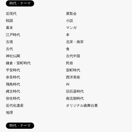
時代・テーマ
近現代
展覧会
戦国
小説
幕末
マンガ
江戸時代
本
古墳
北宋・南宋
古代
食
神社仏閣
古代中国
鎌倉・室町時代
民俗
平安時代
室町時代
奈良時代
西洋美術
飛鳥時代
AI
縄文時代
旧石器時代
弥生時代
南北朝時代
近代化遺産
オリジナル曲舞台裏
地理
時代・テーマ