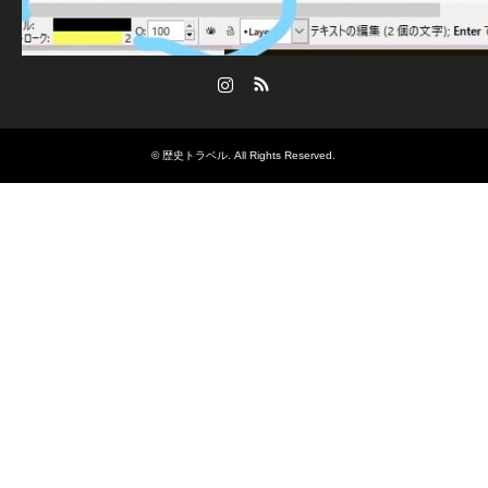
Instagram
RSS
©
歴史トラベル
. All Rights Reserved.