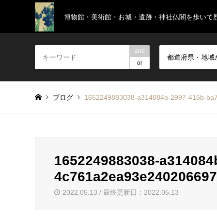
博物館・美術館・お城・遺跡・神社仏閣を歩いて
and
都道府県・地域
or
ブログ
1652249883038-a314084b-2997-415b-ba
1652249883038-a314084b
4c761a2ea93e240206697
2022.05.13 / 最終更新日：2022.05.13