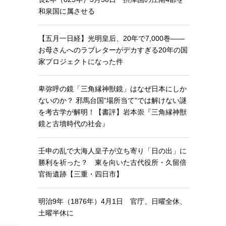
和泉国に属させる
【五月一日経】光明皇后、20年で7,000巻——
お母さんへのラブレターがデカすぎる20年の国
家プロジェクトになった件
卑弥呼の鏡「三角縁神獣鏡」はなぜ日本にしか
ないのか？ 邪馬台国”場所当て”では解けない謎
を考古学が解明！【書評】岩本崇『三角縁神獣
鏡と古墳時代の社会』
壬申の乱で大海人皇子が立ち寄り「日の出」に
勝利を祈った？ 東を向いた古代役所・久留倍
官衙遺跡【三重・四日市】
明治9年（1876年）4月1日 官庁、日曜全休、
土曜半休に