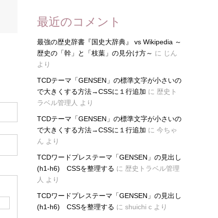
最近のコメント
最強の歴史辞書『国史大辞典』 vs Wikipedia ～
歴史の「幹」と「枝葉」の見分け方～
に
じん
より
TCDテーマ「GENSEN」の標準文字が小さいの
で大きくする方法→CSSに１行追加
に
歴史ト
ラベル管理人
より
TCDテーマ「GENSEN」の標準文字が小さいの
で大きくする方法→CSSに１行追加
に
今ちゃ
ん
より
TCDワードプレステーマ「GENSEN」の見出し
(h1-h6) CSSを整理する
に
歴史トラベル管理
人
より
TCDワードプレステーマ「GENSEN」の見出し
(h1-h6) CSSを整理する
に
shuichi c
より