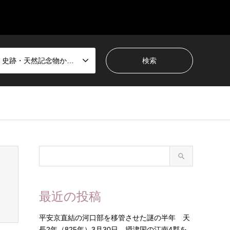
国宝・史跡・天然記念物から選ぶ
最近の投稿
平安京直結の河口部を移管させた謎の半年 天
長2年（825年）3月30日 摂津国の江南4郡を