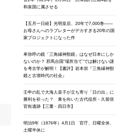
和泉国に属させる
【五月一日経】光明皇后、20年で7,000巻——
お母さんへのラブレターがデカすぎる20年の国
家プロジェクトになった件
卑弥呼の鏡「三角縁神獣鏡」はなぜ日本にしか
ないのか？ 邪馬台国”場所当て”では解けない謎
を考古学が解明！【書評】岩本崇『三角縁神獣
鏡と古墳時代の社会』
壬申の乱で大海人皇子が立ち寄り「日の出」に
勝利を祈った？ 東を向いた古代役所・久留倍
官衙遺跡【三重・四日市】
明治9年（1876年）4月1日 官庁、日曜全休、
土曜半休に