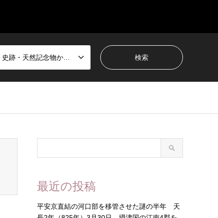
国宝・史跡・天然記念物から選ぶ
最近の投稿
平安京直結の河口部を移管させた謎の半年 天
長2年（825年）3月30日 摂津国の江南4郡を