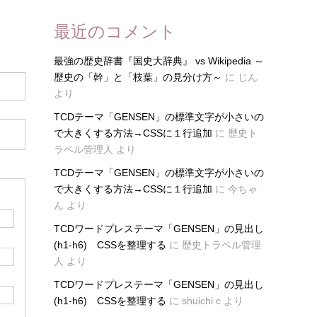
最近のコメント
最強の歴史辞書『国史大辞典』 vs Wikipedia ～
歴史の「幹」と「枝葉」の見分け方～
に
じん
より
TCDテーマ「GENSEN」の標準文字が小さいの
で大きくする方法→CSSに１行追加
に
歴史ト
ラベル管理人
より
TCDテーマ「GENSEN」の標準文字が小さいの
で大きくする方法→CSSに１行追加
に
今ちゃ
ん
より
TCDワードプレステーマ「GENSEN」の見出し
(h1-h6) CSSを整理する
に
歴史トラベル管理
人
より
TCDワードプレステーマ「GENSEN」の見出し
(h1-h6) CSSを整理する
に
shuichi c
より