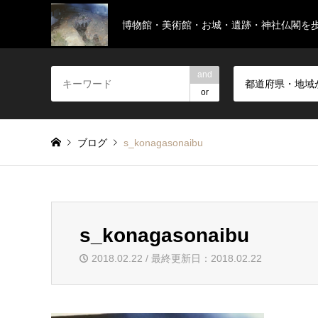
博物館・美術館・お城・遺跡・神社仏閣を
and
都道府県・地域
or
ブログ
s_konagasonaibu
s_konagasonaibu
2018.02.22 / 最終更新日：2018.02.22