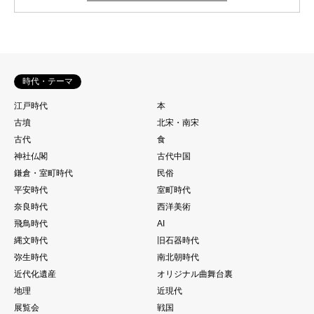
時代・テーマ
江戸時代
本
古墳
北宋・南宋
古代
食
神社仏閣
古代中国
鎌倉・室町時代
民俗
平安時代
室町時代
奈良時代
西洋美術
飛鳥時代
AI
縄文時代
旧石器時代
弥生時代
南北朝時代
近代化遺産
オリジナル曲舞台裏
地理
近現代
展覧会
戦国