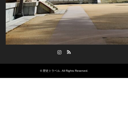
Instagram
RSS
©
歴史トラベル
. All Rights Reserved.