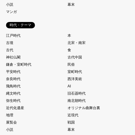
小説
幕末
マンガ
時代・テーマ
江戸時代
本
古墳
北宋・南宋
古代
食
神社仏閣
古代中国
鎌倉・室町時代
民俗
平安時代
室町時代
奈良時代
西洋美術
飛鳥時代
AI
縄文時代
旧石器時代
弥生時代
南北朝時代
近代化遺産
オリジナル曲舞台裏
地理
近現代
展覧会
戦国
小説
幕末