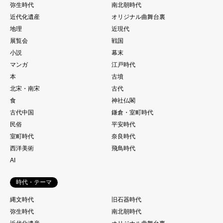
弥生時代
南北朝時代
近代化遺産
オリジナル曲舞台裏
地理
近現代
展覧会
戦国
小説
幕末
マンガ
江戸時代
本
古墳
北宋・南宋
古代
食
神社仏閣
古代中国
鎌倉・室町時代
民俗
平安時代
室町時代
奈良時代
西洋美術
飛鳥時代
AI
時代・テーマ
縄文時代
旧石器時代
弥生時代
南北朝時代