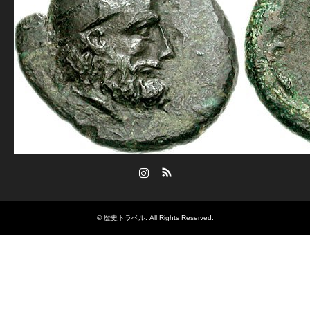
Instagram
RSS
©
歴史トラベル
. All Rights Reserved.