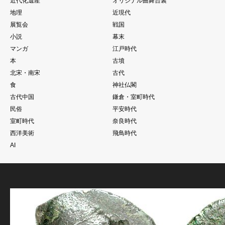
近代化遺産
オリジナル曲舞台裏
地理
近現代
展覧会
戦国
小説
幕末
マンガ
江戸時代
本
古墳
北宋・南宋
古代
食
神社仏閣
古代中国
鎌倉・室町時代
民俗
平安時代
室町時代
奈良時代
西洋美術
飛鳥時代
AI