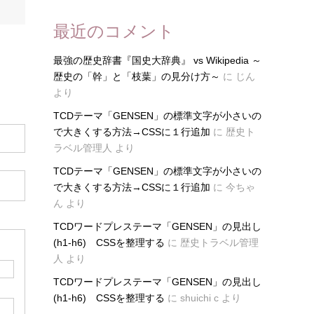
最近のコメント
最強の歴史辞書『国史大辞典』 vs Wikipedia ～
歴史の「幹」と「枝葉」の見分け方～
に
じん
より
TCDテーマ「GENSEN」の標準文字が小さいの
で大きくする方法→CSSに１行追加
に
歴史ト
ラベル管理人
より
TCDテーマ「GENSEN」の標準文字が小さいの
で大きくする方法→CSSに１行追加
に
今ちゃ
ん
より
TCDワードプレステーマ「GENSEN」の見出し
(h1-h6) CSSを整理する
に
歴史トラベル管理
人
より
TCDワードプレステーマ「GENSEN」の見出し
(h1-h6) CSSを整理する
に
shuichi c
より