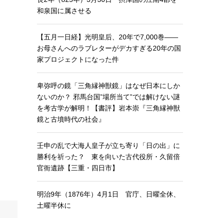
和泉国に属させる
【五月一日経】光明皇后、20年で7,000巻——
お母さんへのラブレターがデカすぎる20年の国
家プロジェクトになった件
卑弥呼の鏡「三角縁神獣鏡」はなぜ日本にしか
ないのか？ 邪馬台国”場所当て”では解けない謎
を考古学が解明！【書評】岩本崇『三角縁神獣
鏡と古墳時代の社会』
壬申の乱で大海人皇子が立ち寄り「日の出」に
勝利を祈った？ 東を向いた古代役所・久留倍
官衙遺跡【三重・四日市】
明治9年（1876年）4月1日 官庁、日曜全休、
土曜半休に