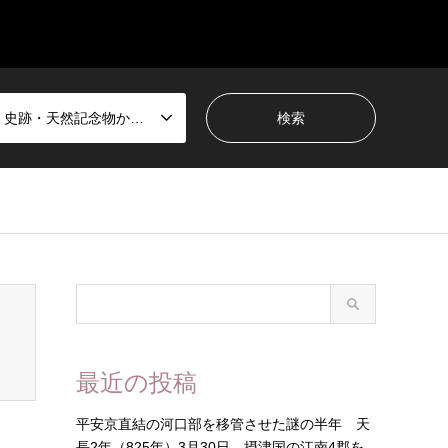
国宝・史跡・天然記念物から選ぶ
最近の投稿
平安京直結の河口部を移管させた謎の半年 天
長2年（825年）3月30日 摂津国の江南4郡を