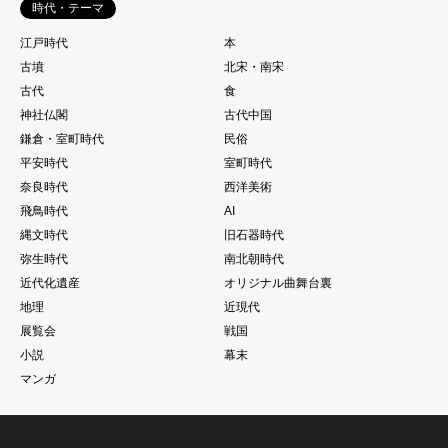
時代・テーマ
江戸時代
本
古墳
北宋・南宋
古代
食
神社仏閣
古代中国
鎌倉・室町時代
民俗
平安時代
室町時代
奈良時代
西洋美術
飛鳥時代
AI
縄文時代
旧石器時代
弥生時代
南北朝時代
近代化遺産
オリジナル曲舞台裏
地理
近現代
展覧会
戦国
小説
幕末
マンガ