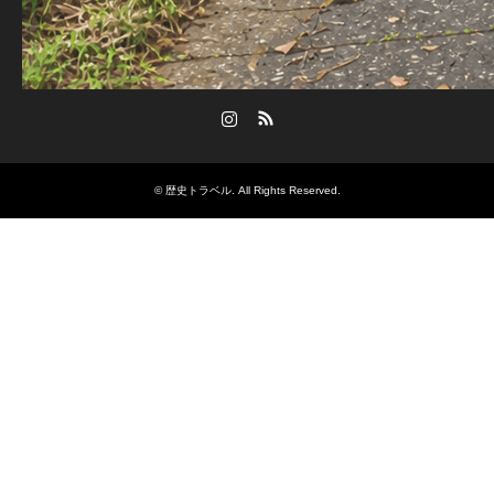
Instagram
RSS
©
歴史トラベル
. All Rights Reserved.