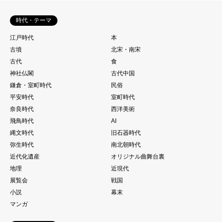
時代・テーマ
江戸時代
本
古墳
北宋・南宋
古代
食
神社仏閣
古代中国
鎌倉・室町時代
民俗
平安時代
室町時代
奈良時代
西洋美術
飛鳥時代
AI
縄文時代
旧石器時代
弥生時代
南北朝時代
近代化遺産
オリジナル曲舞台裏
地理
近現代
展覧会
戦国
小説
幕末
マンガ