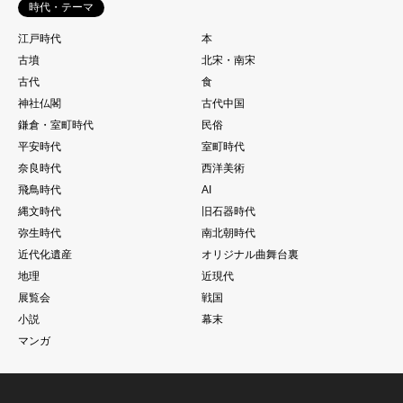
時代・テーマ
江戸時代
本
古墳
北宋・南宋
古代
食
神社仏閣
古代中国
鎌倉・室町時代
民俗
平安時代
室町時代
奈良時代
西洋美術
飛鳥時代
AI
縄文時代
旧石器時代
弥生時代
南北朝時代
近代化遺産
オリジナル曲舞台裏
地理
近現代
展覧会
戦国
小説
幕末
マンガ