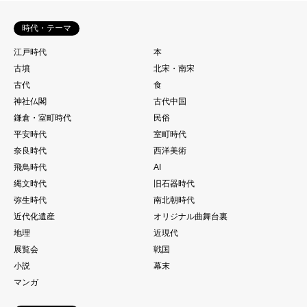
時代・テーマ
江戸時代
本
古墳
北宋・南宋
古代
食
神社仏閣
古代中国
鎌倉・室町時代
民俗
平安時代
室町時代
奈良時代
西洋美術
飛鳥時代
AI
縄文時代
旧石器時代
弥生時代
南北朝時代
近代化遺産
オリジナル曲舞台裏
地理
近現代
展覧会
戦国
小説
幕末
マンガ