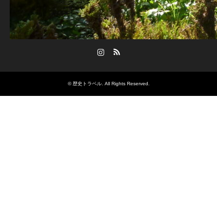
Instagram
RSS
©
歴史トラベル
. All Rights Reserved.