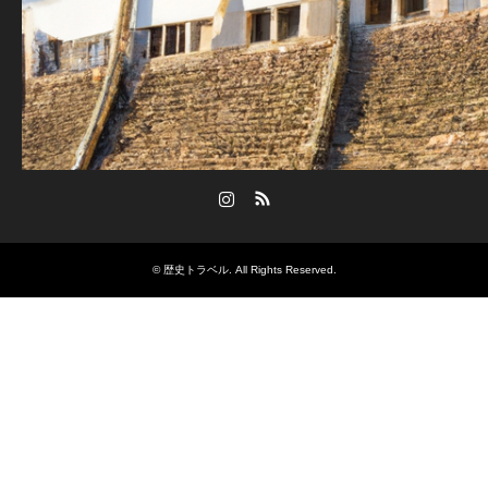
Instagram
RSS
©
歴史トラベル
. All Rights Reserved.