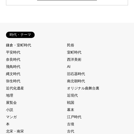
時代・テーマ
鎌倉・室町時代
民俗
平安時代
室町時代
奈良時代
西洋美術
飛鳥時代
AI
縄文時代
旧石器時代
弥生時代
南北朝時代
近代化遺産
オリジナル曲舞台裏
地理
近現代
展覧会
戦国
小説
幕末
マンガ
江戸時代
本
古墳
北宋・南宋
古代