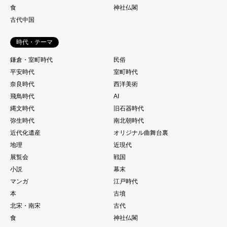
食
神社仏閣
古代中国
時代・テーマ
鎌倉・室町時代
民俗
平安時代
室町時代
奈良時代
西洋美術
飛鳥時代
AI
縄文時代
旧石器時代
弥生時代
南北朝時代
近代化遺産
オリジナル曲舞台裏
地理
近現代
展覧会
戦国
小説
幕末
マンガ
江戸時代
本
古墳
北宋・南宋
古代
食
神社仏閣