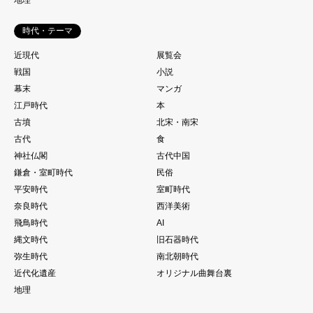
時代・テーマ
近現代
展覧会
戦国
小説
幕末
マンガ
江戸時代
本
古墳
北宋・南宋
古代
食
神社仏閣
古代中国
鎌倉・室町時代
民俗
平安時代
室町時代
奈良時代
西洋美術
飛鳥時代
AI
縄文時代
旧石器時代
弥生時代
南北朝時代
近代化遺産
オリジナル曲舞台裏
地理