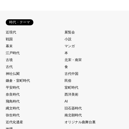
時代・テーマ
近現代
展覧会
戦国
小説
幕末
マンガ
江戸時代
本
古墳
北宋・南宋
古代
食
神社仏閣
古代中国
鎌倉・室町時代
民俗
平安時代
室町時代
奈良時代
西洋美術
飛鳥時代
AI
縄文時代
旧石器時代
弥生時代
南北朝時代
近代化遺産
オリジナル曲舞台裏
地理