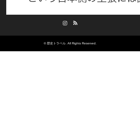
Instagram
RSS
©
歴史トラベル
. All Rights Reserved.