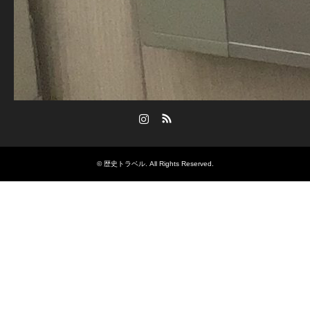
Instagram
RSS
©
歴史トラベル
. All Rights Reserved.