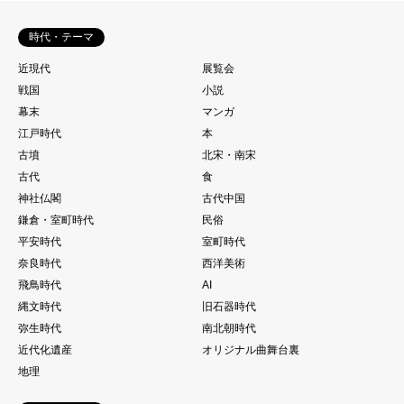
時代・テーマ
近現代
展覧会
戦国
小説
幕末
マンガ
江戸時代
本
古墳
北宋・南宋
古代
食
神社仏閣
古代中国
鎌倉・室町時代
民俗
平安時代
室町時代
奈良時代
西洋美術
飛鳥時代
AI
縄文時代
旧石器時代
弥生時代
南北朝時代
近代化遺産
オリジナル曲舞台裏
地理