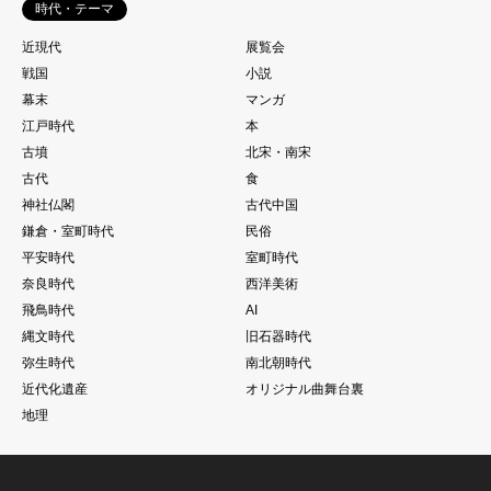
時代・テーマ
近現代
展覧会
戦国
小説
幕末
マンガ
江戸時代
本
古墳
北宋・南宋
古代
食
神社仏閣
古代中国
鎌倉・室町時代
民俗
平安時代
室町時代
奈良時代
西洋美術
飛鳥時代
AI
縄文時代
旧石器時代
弥生時代
南北朝時代
近代化遺産
オリジナル曲舞台裏
地理