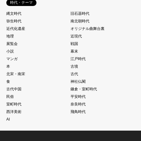
時代・テーマ
縄文時代
旧石器時代
弥生時代
南北朝時代
近代化遺産
オリジナル曲舞台裏
地理
近現代
展覧会
戦国
小説
幕末
マンガ
江戸時代
本
古墳
北宋・南宋
古代
食
神社仏閣
古代中国
鎌倉・室町時代
民俗
平安時代
室町時代
奈良時代
西洋美術
飛鳥時代
AI