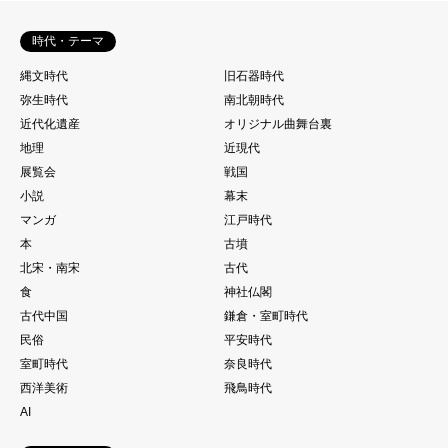
時代・テーマ
縄文時代
旧石器時代
弥生時代
南北朝時代
近代化遺産
オリジナル曲舞台裏
地理
近現代
展覧会
戦国
小説
幕末
マンガ
江戸時代
本
古墳
北宋・南宋
古代
食
神社仏閣
古代中国
鎌倉・室町時代
民俗
平安時代
室町時代
奈良時代
西洋美術
飛鳥時代
AI