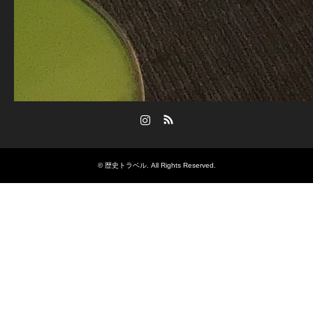
Instagram
RSS
©
歴史トラベル
. All Rights Reserved.