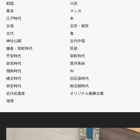
戦国
小説
幕末
マンガ
江戸時代
本
古墳
北宋・南宋
古代
食
神社仏閣
古代中国
鎌倉・室町時代
民俗
平安時代
室町時代
奈良時代
西洋美術
飛鳥時代
AI
縄文時代
旧石器時代
弥生時代
南北朝時代
近代化遺産
オリジナル曲舞台裏
地理