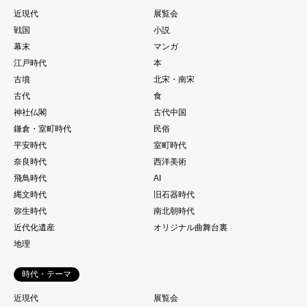
近現代
展覧会
戦国
小説
幕末
マンガ
江戸時代
本
古墳
北宋・南宋
古代
食
神社仏閣
古代中国
鎌倉・室町時代
民俗
平安時代
室町時代
奈良時代
西洋美術
飛鳥時代
AI
縄文時代
旧石器時代
弥生時代
南北朝時代
近代化遺産
オリジナル曲舞台裏
地理
時代・テーマ
近現代
展覧会