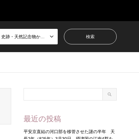
国宝・史跡・天然記念物から選ぶ
最近の投稿
平安京直結の河口部を移管させた謎の半年 天
長2年（825年）3月30日 摂津国の江南4郡を