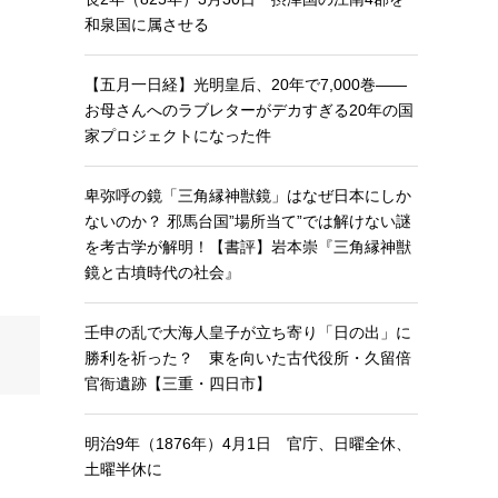
和泉国に属させる
【五月一日経】光明皇后、20年で7,000巻——
お母さんへのラブレターがデカすぎる20年の国
家プロジェクトになった件
卑弥呼の鏡「三角縁神獣鏡」はなぜ日本にしか
ないのか？ 邪馬台国”場所当て”では解けない謎
を考古学が解明！【書評】岩本崇『三角縁神獣
鏡と古墳時代の社会』
壬申の乱で大海人皇子が立ち寄り「日の出」に
勝利を祈った？ 東を向いた古代役所・久留倍
官衙遺跡【三重・四日市】
明治9年（1876年）4月1日 官庁、日曜全休、
土曜半休に