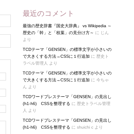
最近のコメント
最強の歴史辞書『国史大辞典』 vs Wikipedia ～
歴史の「幹」と「枝葉」の見分け方～
に
じん
より
TCDテーマ「GENSEN」の標準文字が小さいの
で大きくする方法→CSSに１行追加
に
歴史ト
ラベル管理人
より
TCDテーマ「GENSEN」の標準文字が小さいの
で大きくする方法→CSSに１行追加
に
今ちゃ
ん
より
TCDワードプレステーマ「GENSEN」の見出し
(h1-h6) CSSを整理する
に
歴史トラベル管理
人
より
TCDワードプレステーマ「GENSEN」の見出し
(h1-h6) CSSを整理する
に
shuichi c
より