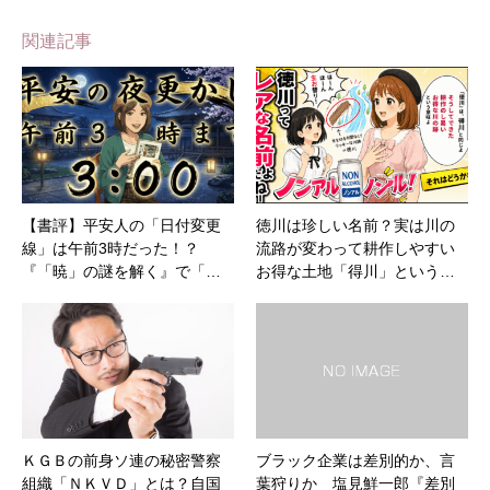
関連記事
【書評】平安人の「日付変更
徳川は珍しい名前？実は川の
線」は午前3時だった！？
流路が変わって耕作しやすい
『「暁」の謎を解く』で「…
お得な土地「得川」という…
ＫＧＢの前身ソ連の秘密警察
ブラック企業は差別的か、言
組織「ＮＫＶＤ」とは？自国
葉狩りか 塩見鮮一郎『差別