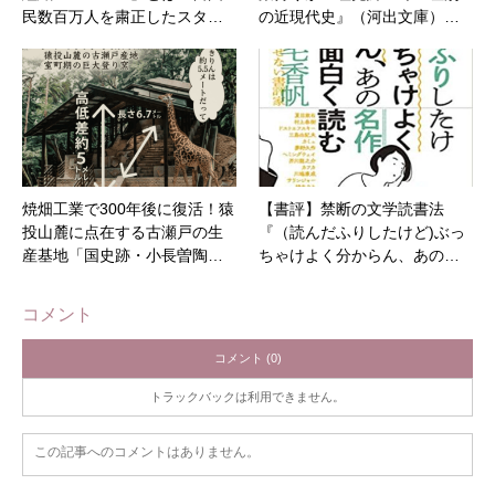
民数百万人を粛正したスタ…
の近現代史』（河出文庫）…
焼畑工業で300年後に復活！猿
【書評】禁断の文学読書法
投山麓に点在する古瀬戸の生
『（読んだふりしたけど)ぶっ
産基地「国史跡・小長曽陶…
ちゃけよく分からん、あの…
コメント
コメント (0)
トラックバックは利用できません。
この記事へのコメントはありません。