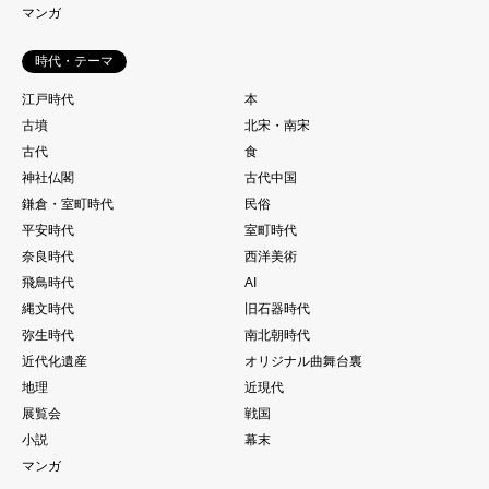
マンガ
時代・テーマ
江戸時代
本
古墳
北宋・南宋
古代
食
神社仏閣
古代中国
鎌倉・室町時代
民俗
平安時代
室町時代
奈良時代
西洋美術
飛鳥時代
AI
縄文時代
旧石器時代
弥生時代
南北朝時代
近代化遺産
オリジナル曲舞台裏
地理
近現代
展覧会
戦国
小説
幕末
マンガ