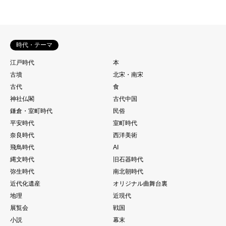
時代・テーマ
江戸時代
本
古墳
北宋・南宋
古代
食
神社仏閣
古代中国
鎌倉・室町時代
民俗
平安時代
室町時代
奈良時代
西洋美術
飛鳥時代
AI
縄文時代
旧石器時代
弥生時代
南北朝時代
近代化遺産
オリジナル曲舞台裏
地理
近現代
展覧会
戦国
小説
幕末