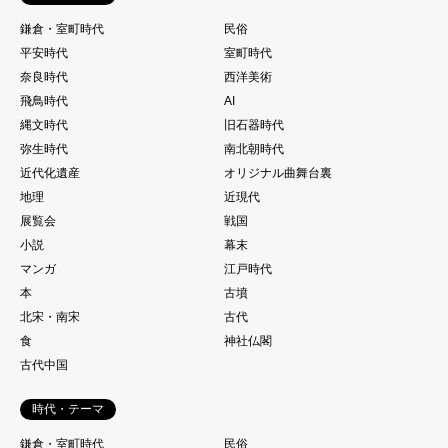
鎌倉・室町時代
民俗
平安時代
室町時代
奈良時代
西洋美術
飛鳥時代
AI
縄文時代
旧石器時代
弥生時代
南北朝時代
近代化遺産
オリジナル曲舞台裏
地理
近現代
展覧会
戦国
小説
幕末
マンガ
江戸時代
本
古墳
北宋・南宋
古代
食
神社仏閣
古代中国
時代・テーマ
鎌倉・室町時代
民俗