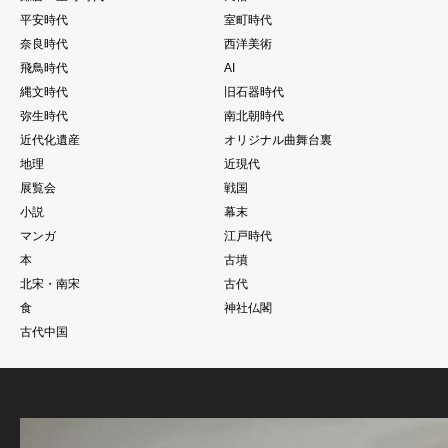
平安時代
室町時代
奈良時代
西洋美術
飛鳥時代
AI
縄文時代
旧石器時代
弥生時代
南北朝時代
近代化遺産
オリジナル曲舞台裏
地理
近現代
展覧会
戦国
小説
幕末
マンガ
江戸時代
本
古墳
北宋・南宋
古代
食
神社仏閣
古代中国