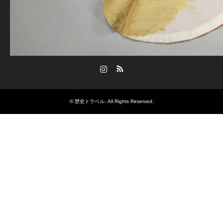
Instagram
RSS
©
歴史トラベル
. All Rights Reserved.