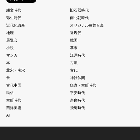
縄文時代
旧石器時代
弥生時代
南北朝時代
近代化遺産
オリジナル曲舞台裏
地理
近現代
展覧会
戦国
小説
幕末
マンガ
江戸時代
本
古墳
北宋・南宋
古代
食
神社仏閣
古代中国
鎌倉・室町時代
民俗
平安時代
室町時代
奈良時代
西洋美術
飛鳥時代
AI