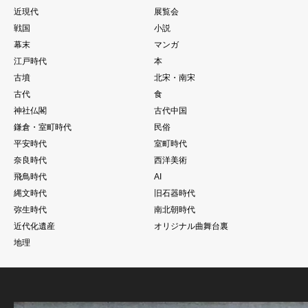
近現代
展覧会
戦国
小説
幕末
マンガ
江戸時代
本
古墳
北宋・南宋
古代
食
神社仏閣
古代中国
鎌倉・室町時代
民俗
平安時代
室町時代
奈良時代
西洋美術
飛鳥時代
AI
縄文時代
旧石器時代
弥生時代
南北朝時代
近代化遺産
オリジナル曲舞台裏
地理