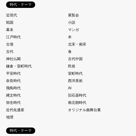
時代・テーマ
近現代
展覧会
戦国
小説
幕末
マンガ
江戸時代
本
古墳
北宋・南宋
古代
食
神社仏閣
古代中国
鎌倉・室町時代
民俗
平安時代
室町時代
奈良時代
西洋美術
飛鳥時代
AI
縄文時代
旧石器時代
弥生時代
南北朝時代
近代化遺産
オリジナル曲舞台裏
地理
時代・テーマ