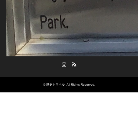
Instagram
RSS
©
歴史トラベル
. All Rights Reserved.