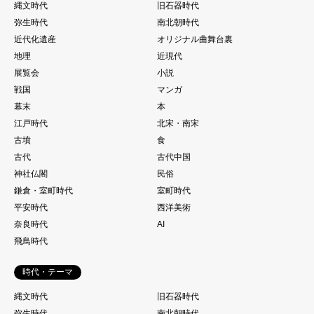
縄文時代
旧石器時代
弥生時代
南北朝時代
近代化遺産
オリジナル曲舞台裏
地理
近現代
展覧会
小説
戦国
マンガ
幕末
本
江戸時代
北宋・南宋
古墳
食
古代
古代中国
神社仏閣
民俗
鎌倉・室町時代
室町時代
平安時代
西洋美術
奈良時代
AI
飛鳥時代
時代・テーマ
縄文時代
旧石器時代
弥生時代
南北朝時代