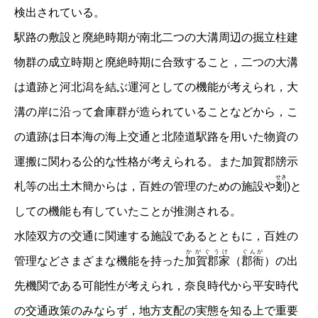
検出されている。
駅路の敷設と廃絶時期が南北二つの大溝周辺の掘立柱建
物群の成立時期と廃絶時期に合致すること，二つの大溝
は遺跡と河北潟を結ぶ運河としての機能が考えられ，大
溝の岸に沿って倉庫群が造られていることなどから，こ
の遺跡は日本海の海上交通と北陸道駅路を用いた物資の
運搬に関わる公的な性格が考えられる。また加賀郡牓示
せき
札等の出土木簡からは，百姓の管理のための施設や
剗
)と
しての機能も有していたことが推測される。
水陸双方の交通に関連する施設であるとともに，百姓の
かがぐうけ
ぐんが
管理などさまざまな機能を持った
加賀郡家
（
郡衙
）の出
先機関である可能性が考えられ，奈良時代から平安時代
の交通政策のみならず，地方支配の実態を知る上で重要