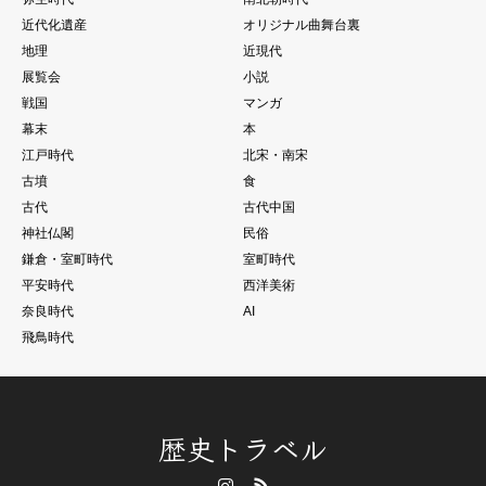
近代化遺産
オリジナル曲舞台裏
地理
近現代
展覧会
小説
戦国
マンガ
幕末
本
江戸時代
北宋・南宋
古墳
食
古代
古代中国
神社仏閣
民俗
鎌倉・室町時代
室町時代
平安時代
西洋美術
奈良時代
AI
飛鳥時代
歴史トラベル
Instagram
RSS