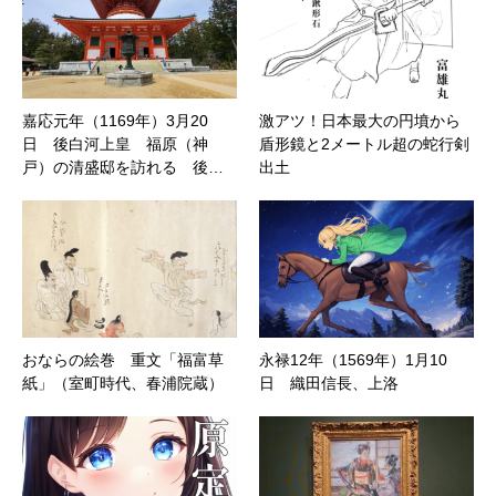
嘉応元年（1169年）3月20
激アツ！日本最大の円墳から
日 後白河上皇 福原（神
盾形鏡と2メートル超の蛇行剣
戸）の清盛邸を訪れる 後…
出土
おならの絵巻 重文「福富草
永禄12年（1569年）1月10
紙」（室町時代、春浦院蔵）
日 織田信長、上洛