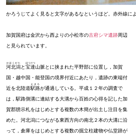
かろうじてよく見ると文字があるなというほど。赤外線に
加賀国府は金沢から西よりの小松市の
古府シマ遺跡
周辺
と見られています。
かほくがた
ほうだつ
河北潟
と
宝達
山脈とに挟まれた平野部に位置し，加賀
国・越中国・能登国の境界付近にあたり，遺跡の東端付
えきろ
近を北陸道
駅路
が通過している。平成１２年の調査で
は，駅路側溝に連結する大溝から百姓の心得を記した加
賀郡牓示札をはじめとする複数の木簡が出土し注目を集
めた。河北潟につながる東西方向の南北２本の大溝に沿
って，倉庫をはじめとする複数の掘立柱建物や仏堂跡が