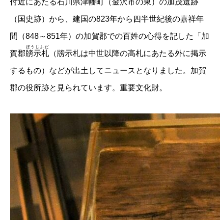
付近にあたる石川県津幡町（金沢市の東）の加茂遺跡
（国史跡）から、建国の823年から四半世紀後の嘉祥年
間（848～851年）の加賀郡での百姓の心得を記した「加
ぼうじふだ
賀郡
牓示札
（牓示札は中世以降の高札にあたる外に掲示
するもの）などが出土してニュースとなりました。加賀
郡の役所跡と見られています。重要文化財。