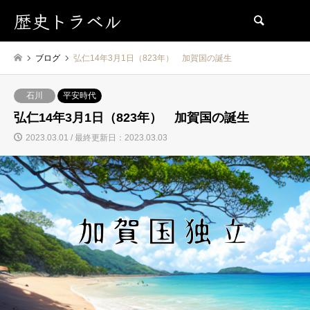
歴史トラベル
検索
ブログ
弘仁14年3月1日（823年） 加賀国の誕生
石川
平安時代
弘仁14年3月1日（823年） 加賀国の誕生
2023.03.01 / 最終更新日：2023.03.03