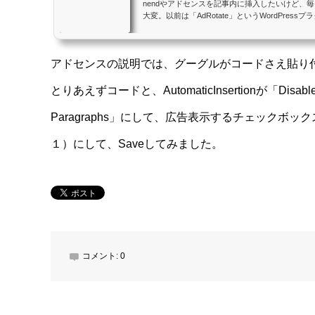
nendやアドセンスを記事内に挿入したいけど、
大変。以前は「AdRotate」というWordPres
トコードで差し込むなんてことをしていましたが
ードを入れなくてはいけませんでしたし、記事の
消してあげなくてはいけませんでした。 今回紹介する「
アドセンスの説明では、グーグルがコードさえ貼り
なり優秀なやつで、「記事全体の●●%目の段落
入の仕方ができます。しかも記事ごとにショート
なく、管理画面からボタン一つでできま...
とりあえずコードと、AutomaticInsertionが「
Paragraphs」にして、広告表示するチェックボ
１）にして、Saveしてみました。
コメント:
0