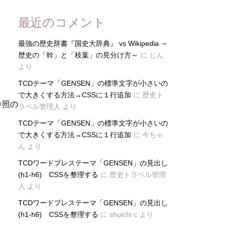
最近のコメント
最強の歴史辞書『国史大辞典』 vs Wikipedia ～
歴史の「幹」と「枝葉」の見分け方～
に
じん
より
TCDテーマ「GENSEN」の標準文字が小さいの
で大きくする方法→CSSに１行追加
に
歴史ト
参照の
ラベル管理人
より
TCDテーマ「GENSEN」の標準文字が小さいの
で大きくする方法→CSSに１行追加
に
今ちゃ
ん
より
TCDワードプレステーマ「GENSEN」の見出し
(h1-h6) CSSを整理する
に
歴史トラベル管理
人
より
TCDワードプレステーマ「GENSEN」の見出し
(h1-h6) CSSを整理する
に
shuichi c
より