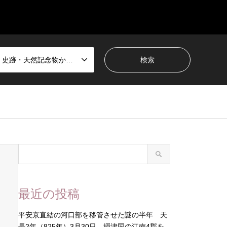
国宝・史跡・天然記念物から選ぶ
最近の投稿
平安京直結の河口部を移管させた謎の半年 天
長2年（825年）3月30日 摂津国の江南4郡を