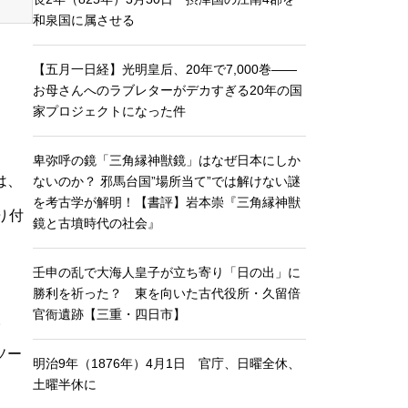
和泉国に属させる
【五月一日経】光明皇后、20年で7,000巻——
お母さんへのラブレターがデカすぎる20年の国
家プロジェクトになった件
卑弥呼の鏡「三角縁神獣鏡」はなぜ日本にしか
は、
ないのか？ 邪馬台国”場所当て”では解けない謎
を考古学が解明！【書評】岩本崇『三角縁神獣
貼り付
鏡と古墳時代の社会』
壬申の乱で大海人皇子が立ち寄り「日の出」に
勝利を祈った？ 東を向いた古代役所・久留倍
官衙遺跡【三重・四日市】
。
ソー
明治9年（1876年）4月1日 官庁、日曜全休、
土曜半休に