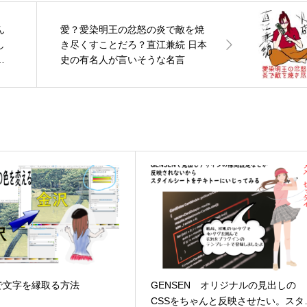
ん
愛？愛染明王の忿怒の炎で敵を焼
し
き尽くすことだろ？直江兼続 日本
う
史の有名人が言いそうな名言
peで文字を縁取る方法
GENSEN オリジナルの見出しの
CSSをちゃんと反映させたい。スタ