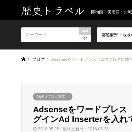
歴史トラベル
博物館・美術館・お城
and
都道府県・地域
or
ブログ
Adsenseをワードプレス（WP)ブログに挿入
雑記（ブログ運営）
Adsenseをワードプレ
グインAd Inserterを入
2018.05.28 / 最終更新日：2018.05.28