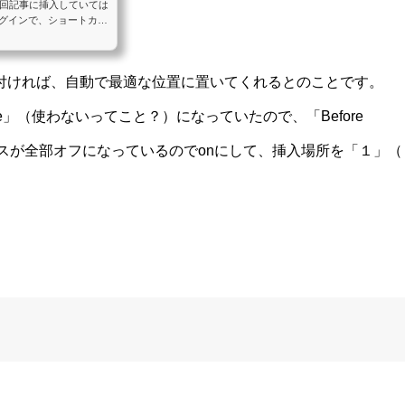
毎回記事に挿入していては
sプラグインで、ショートカッ
、毎回記事にショートコ
移行時には、1記事ずつ
Ad Inserter」はか
付ければ、自動で最適な位置に置いてくれるとのことです。
に挿入」といったような挿
コードを差し込む必要は
Disable」（使わないってこと？）になっていたので、「Before
ックスが全部オフになっているのでonにして、挿入場所を「１」（