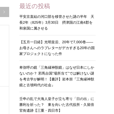
最近の投稿

平安京直結の河口部を移管させた謎の半年 天
長2年（825年）3月30日 摂津国の江南4郡を
和泉国に属させる
【五月一日経】光明皇后、20年で7,000巻——
お母さんへのラブレターがデカすぎる20年の国
家プロジェクトになった件
）
卑弥呼の鏡「三角縁神獣鏡」はなぜ日本にしか
ないのか？ 邪馬台国”場所当て”では解けない謎
を考古学が解明！【書評】岩本崇『三角縁神獣
鏡と古墳時代の社会』
壬申の乱で大海人皇子が立ち寄り「日の出」に
勝利を祈った？ 東を向いた古代役所・久留倍
官衙遺跡【三重・四日市】