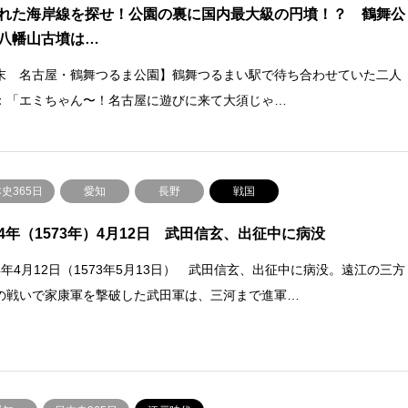
れた海岸線を探せ！公園の裏に国内最大級の円墳！？ 鶴舞公
八幡山古墳は…
末 名古屋・鶴舞つるま公園】鶴舞つるまい駅で待ち合わせていた二人
：「エミちゃん〜！名古屋に遊びに来て大須じゃ…
史365日
愛知
長野
戦国
4年（1573年）4月12日 武田信玄、出征中に病没
4年4月12日（1573年5月13日） 武田信玄、出征中に病没。遠江の三方
の戦いで家康軍を撃破した武田軍は、三河まで進軍…