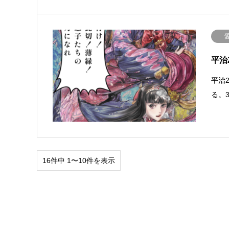
平治
平治
る。
16件中 1〜10件を表示