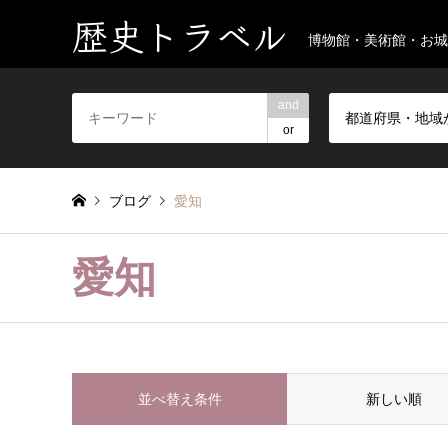
歴史トラベル
博物館・美術館・お城
and
都道府県・地域
or
ブログ
愛知
愛知
並べ替え条件
新しい順