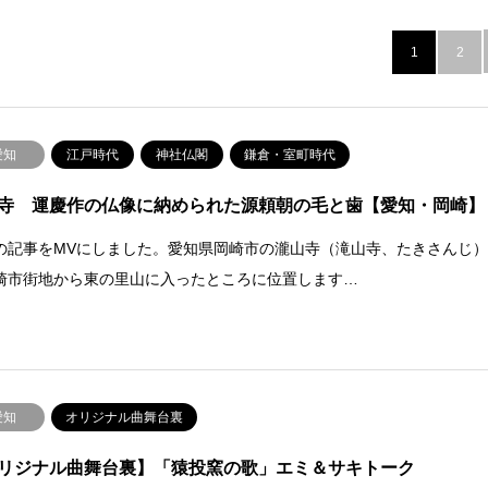
1
2
愛知
江戸時代
神社仏閣
鎌倉・室町時代
寺 運慶作の仏像に納められた源頼朝の毛と歯【愛知・岡崎】
の記事をMVにしました。愛知県岡崎市の瀧山寺（滝山寺、たきさんじ
崎市街地から東の里山に入ったところに位置します…
愛知
オリジナル曲舞台裏
リジナル曲舞台裏】「猿投窯の歌」エミ＆サキトーク