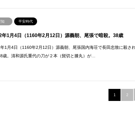
愛知
平安時代
2年1月4日（1160年2月12日）源義朝、尾張で暗殺。38歳
2年1月4日（1160年2月12日）源義朝、尾張国内海荘で長田忠致に殺さ
38歳。清和源氏重代の刀が２本（髭切と膝丸）が…
1
2