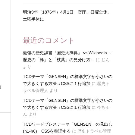
明治9年（1876年）4月1日 官庁、日曜全休、
土曜半休に
最近のコメント
最強の歴史辞書『国史大辞典』 vs Wikipedia ～
歴史の「幹」と「枝葉」の見分け方～
に
じん
より
TCDテーマ「GENSEN」の標準文字が小さいの
で大きくする方法→CSSに１行追加
に
歴史ト
初
ラベル管理人
より
TCDテーマ「GENSEN」の標準文字が小さいの
で大きくする方法→CSSに１行追加
に
今ちゃ
ん
より
TCDワードプレステーマ「GENSEN」の見出し
(h1-h6) CSSを整理する
に
歴史トラベル管理