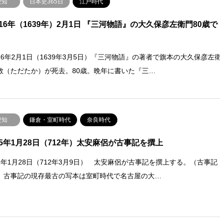
愛知
日本史365日
江戸時代
16年（1639年）2月1日 『三河物語』の大久保彦左衛門80歳で
16年2月1日（1639年3月5日）『三河物語』の著者で旗本の大久保彦左
教（ただたか）が死去。80歳。晩年に書いた『三…
愛知
鎌倉・室町時代
奈良時代
5年1月28日（712年）太安麻侶が古事記を撰上
5年1月28日（712年3月9日） 太安麻侶が古事記を撰上する。（古事記
）古事記の現存最古の写本は室町時代で名古屋の大…