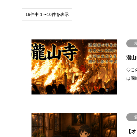
16件中 1〜10件を表示
瀧山
◇こ
は岡
【オ