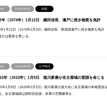
愛知
日本史365日
戦国
2年（1574年）1月12日 織田信長、瀬戸に焼き物窯を免許
2年1月12日（1574年2月3日）織田信長、尾張国瀬戸に焼き物窯を免許
ほかは製造を禁じる。
愛知
日本史365日
江戸時代
15年（1610年）1月9日 徳川家康が名古屋城の普請を命じる
15年1月9日（1610年2月2日）徳川家康が諸大名に名古屋城の本格普請
る。名古屋城跡は国特別史跡、米軍の空襲被害を…