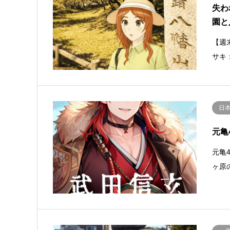
失わ
園と
【週
サキ
日本
元亀
元亀
ヶ原