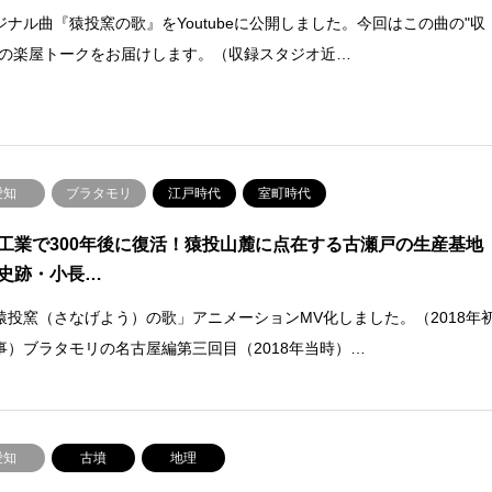
ジナル曲『猿投窯の歌』をYoutubeに公開しました。今回はこの曲の"収
"の楽屋トークをお届けします。（収録スタジオ近…
愛知
ブラタモリ
江戸時代
室町時代
工業で300年後に復活！猿投山麓に点在する古瀬戸の生産基地
史跡・小長…
猿投窯（さなげよう）の歌」アニメーションMV化しました。（2018年
事）ブラタモリの名古屋編第三回目（2018年当時）…
愛知
古墳
地理