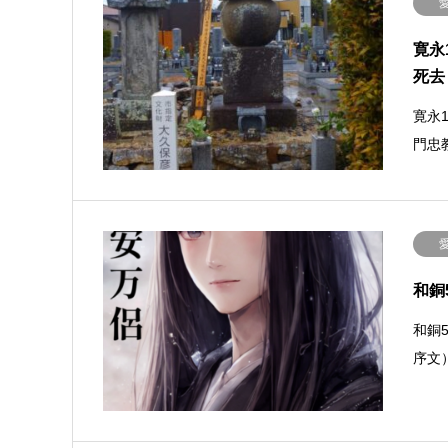
寛永
死去
寛永
門忠
和銅
和銅
序文