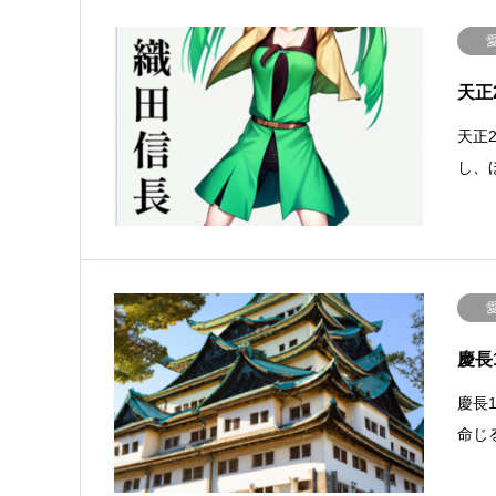
天正
天正
し、
慶長
慶長
命じ