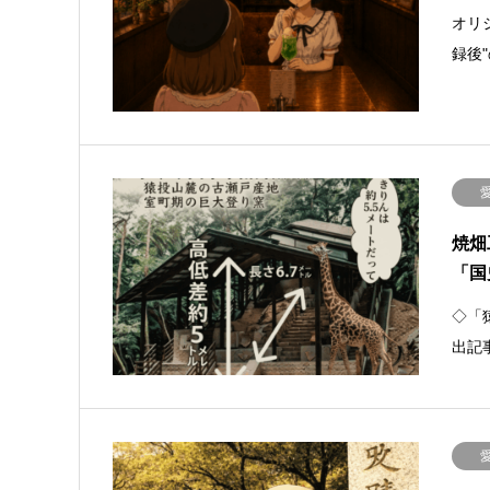
オリ
録後
焼畑
「国
◇「
出記