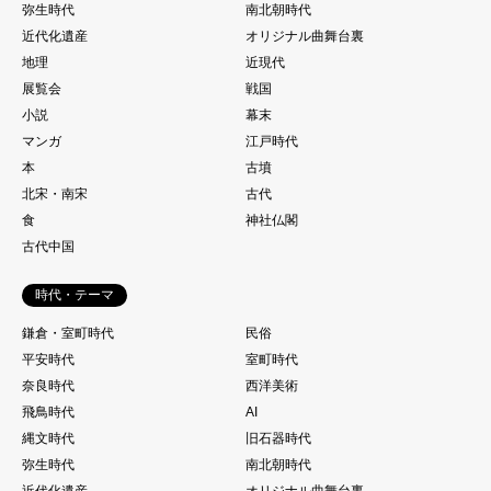
弥生時代
南北朝時代
近代化遺産
オリジナル曲舞台裏
地理
近現代
展覧会
戦国
小説
幕末
マンガ
江戸時代
本
古墳
北宋・南宋
古代
食
神社仏閣
古代中国
時代・テーマ
鎌倉・室町時代
民俗
平安時代
室町時代
奈良時代
西洋美術
飛鳥時代
AI
縄文時代
旧石器時代
弥生時代
南北朝時代