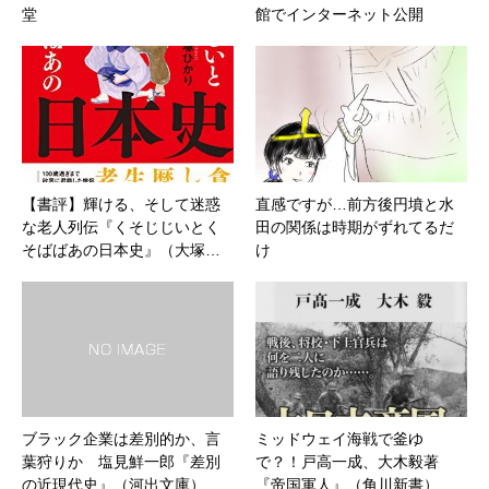
堂
館でインターネット公開
【書評】輝ける、そして迷惑
直感ですが…前方後円墳と水
な老人列伝『くそじじいとく
田の関係は時期がずれてるだ
そばばあの日本史』（大塚…
け
ブラック企業は差別的か、言
ミッドウェイ海戦で釜ゆ
葉狩りか 塩見鮮一郎『差別
で？！戸高一成、大木毅著
の近現代史』（河出文庫）…
『帝国軍人』（角川新書）