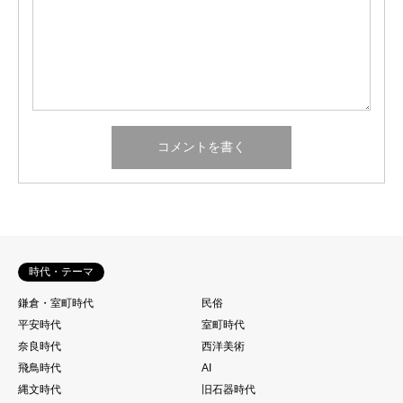
時代・テーマ
鎌倉・室町時代
民俗
平安時代
室町時代
奈良時代
西洋美術
飛鳥時代
AI
縄文時代
旧石器時代