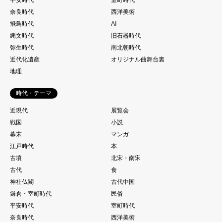
平安時代
室町時代
奈良時代
西洋美術
飛鳥時代
AI
縄文時代
旧石器時代
弥生時代
南北朝時代
近代化遺産
オリジナル曲舞台裏
地理
時代・テーマ
近現代
展覧会
戦国
小説
幕末
マンガ
江戸時代
本
古墳
北宋・南宋
古代
食
神社仏閣
古代中国
鎌倉・室町時代
民俗
平安時代
室町時代
奈良時代
西洋美術