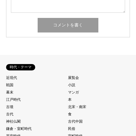
時代・テーマ
近現代
展覧会
戦国
小説
幕末
マンガ
江戸時代
本
古墳
北宋・南宋
古代
食
神社仏閣
古代中国
鎌倉・室町時代
民俗