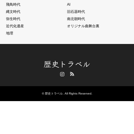
飛鳥時代
AI
縄文時代
旧石器時代
弥生時代
南北朝時代
近代化遺産
オリジナル曲舞台裏
地理
歴史トラベル
Instagram
RSS
©
歴史トラベル
. All Rights Reserved.